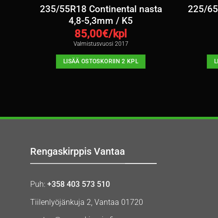
7mm
235/55R18 Continental nasta
225/65
4,8-5,3mm / K5
85,00
€/kpl
Valmistusvuosi 2017
LISÄÄ OSTOSKORIIN 2 KPL
L
Rengaskirppis Vantaa
Puh:
+358 403 573 510
Tiilenlyöjänkuja 2, Vantaa 01720