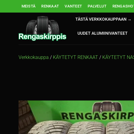
Skip
MEISTÄ
RENKAAT
VANTEET
PALVELUT
RENGASHOT
to
content
TÄSTÄ VERKKOKAUPPAAN →
UUDET ALUMIINIVANTEET
Verkkokauppa
/
KÄYTETYT RENKAAT
/
KÄYTETYT NA