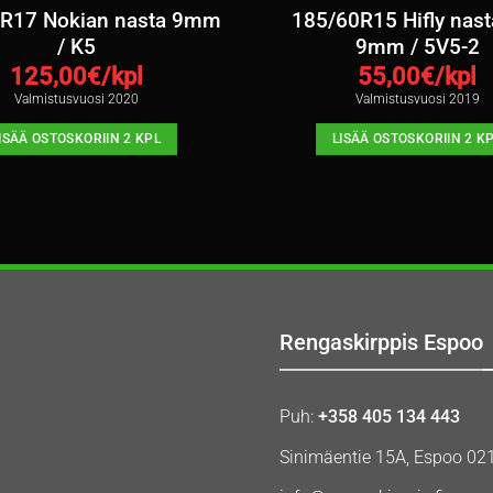
R17 Nokian nasta 9mm
185/60R15 Hifly nast
/ K5
9mm / 5V5-2
125,00
€/kpl
55,00
€/kpl
Valmistusvuosi 2020
Valmistusvuosi 2019
ISÄÄ OSTOSKORIIN 2 KPL
LISÄÄ OSTOSKORIIN 2 K
Rengaskirppis Espoo
Puh:
+358 405 134 443
Sinimäentie 15A, Espoo 02