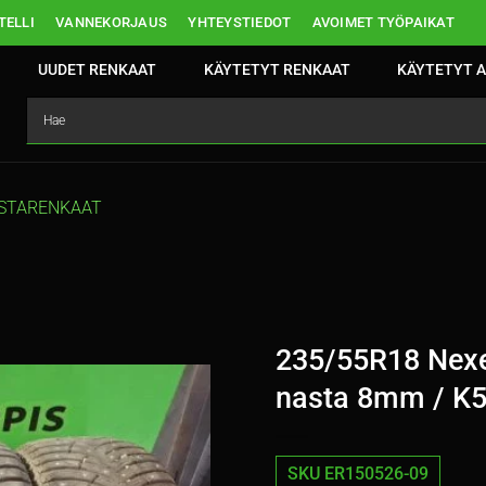
ELLI
VANNEKORJAUS
YHTEYSTIEDOT
AVOIMET TYÖPAIKAT
UUDET RENKAAT
KÄYTETYT RENKAAT
KÄYTETYT A
STARENKAAT
235/55R18 Nexe
nasta 8mm / K
SKU ER150526-09