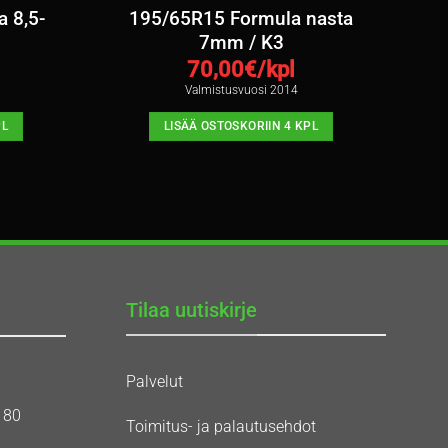
a 8,5-
195/65R15 Formula nasta
7mm / K3
70,00
€/kpl
Valmistusvuosi 2014
PL
LISÄÄ OSTOSKORIIN 4 KPL
Tilaa uutiskirje
Palvelut
180
Toimitus- ja palautusehdot