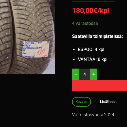
130,00
€/kpl
4 varastossa
Saatavilla toimipisteissä:
ESPOO: 4 kpl
VANTAA: 0 kpl
235/55R18 Nexen Winguard Wi
Kuvaus
Lisätiedot
Valmistusvuosi 2024