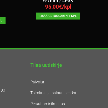
6-7mm / 4P33
95,00
€/kpl
LISÄÄ OSTOSKORIIN 1 KPL
PL
Tilaa uutiskirje
Palvelut
180
Toimitus- ja palautusehdot
Peruuttamisilmoitus