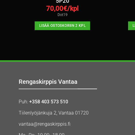
5P20
70,00
€/kpl
Dot19
LISÄÄ OSTOSKORIIN 2 KPL
L
Rengaskirppis Vantaa
Puh:
+358 403 573 510
Tiilenlyöjänkuja 2, Vantaa 01720
vantaa@rengaskirppis.fi