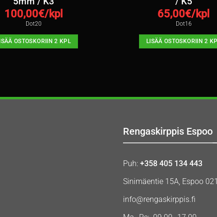
5mm / K3
/ K5
100,00
€/kpl
65,00
€/kpl
Dot20
Dot16
ISÄÄ OSTOSKORIIN 2 KPL
LISÄÄ OSTOSKORIIN 2 K
Rengaskirppis Espoo
Puh:
+358 405 134 443
Sinimäentie 15A, Espoo 02
info@rengaskirppis.fi