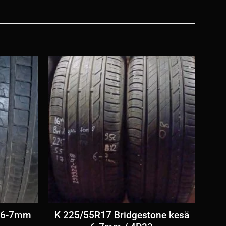
ä 6-7mm
K 225/55R17 Bridgestone kesä