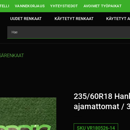
ELLI
VANNEKORJAUS
YHTEYSTIEDOT
AVOIMET TYÖPAIKAT
UUDET RENKAAT
KÄYTETYT RENKAAT
KÄYTETYT A
SÄRENKAAT
235/60R18 Hank
ajamattomat / 
SKU VR180526-14