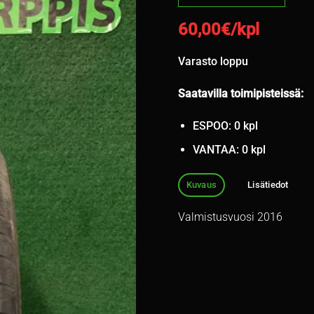
60,00
€/kpl
Varasto loppu
Saatavilla toimipisteissä:
ESPOO: 0 kpl
VANTAA: 0 kpl
Kuvaus
Lisätiedot
Valmistusvuosi 2016