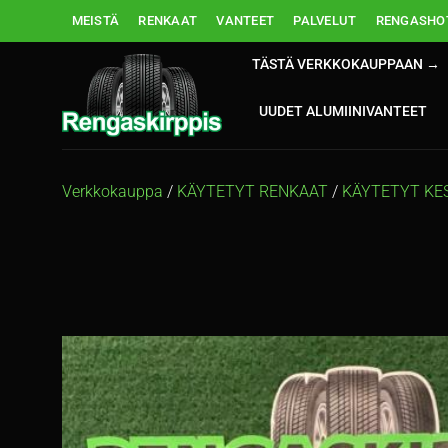
Skip
MEISTÄ
RENKAAT
VANTEET
PALVELUT
RENGASHOT
to
content
TÄSTÄ VERKKOKAUPPAAN →
UUDET ALUMIINIVANTEET
Verkkokauppa
/
KÄYTETYT RENKAAT
/
KÄYTETYT KE