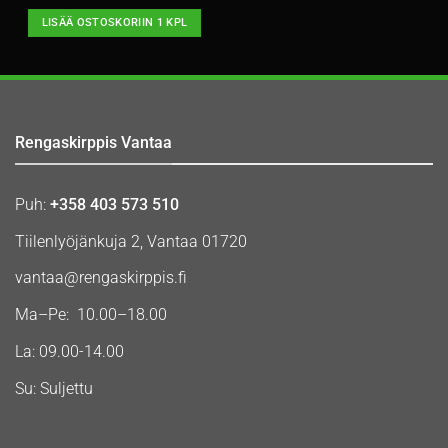
LISÄÄ OSTOSKORIIN 1 KPL
Rengaskirppis Vantaa
Puh:
+358 403 573 510
Tiilenlyöjänkuja 2, Vantaa 01720
vantaa@rengaskirppis.fi
Ma–Pe: 10.00–18.00
La: 09.00-14.00
Su: Suljettu