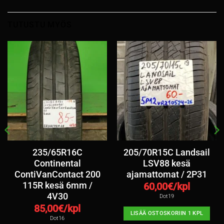
TUTUSTU MYÖS
235/65R16C
205/70R15C Landsail
Continental
LSV88 kesä
ContiVanContact 200
ajamattomat / 2P31
115R kesä 6mm /
60,00
€/kpl
4V30
Dot19
85,00
€/kpl
LISÄÄ OSTOSKORIIN 1 KPL
Dot16