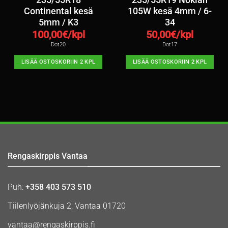
235/55R18
235/55R19 Nokian
Continental kesä
105W kesä 4mm / 6-
5mm / K3
34
100,00
€/kpl
50,00
€/kpl
Dot20
Dot17
LISÄÄ OSTOSKORIIN 2 KPL
LISÄÄ OSTOSKORIIN 2 KPL
Rengaskirppis Vantaa
Puh:
+358 403 573 510
Tiilenlyöjänkuja 2, Vantaa 01720
vantaa@rengaskirppis.fi