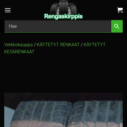
Skip
to
content
Verkkokauppa
/
KÄYTETYT RENKAAT
/
KÄYTETYT
KESÄRENKAAT