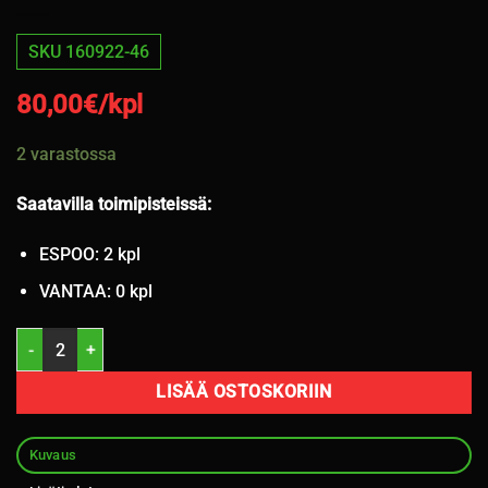
SKU 160922-46
80,00
€/kpl
2 varastossa
Saatavilla toimipisteissä:
ESPOO: 2 kpl
VANTAA: 0 kpl
245/30R22 Lexani kesä 7mm / 6-5 määrä
LISÄÄ OSTOSKORIIN
Kuvaus