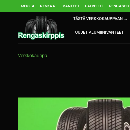
Skip
MEISTÄ
RENKAAT
VANTEET
PALVELUT
RENGASHOT
to
content
TÄSTÄ VERKKOKAUPPAAN →
UUDET ALUMIINIVANTEET
Verkkokauppa