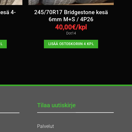
esä 4-
245/70R17 Bridgestone kesä
6mm M+S / 4P26
40,00
€/kpl
Dot14
PL
LISÄÄ OSTOSKORIIN 4 KPL
Tilaa uutiskirje
Palvelut