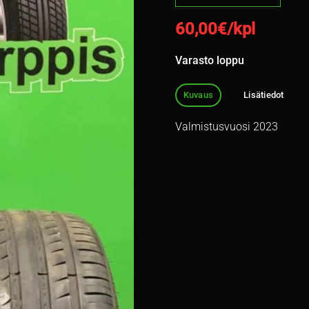
60,00
€/kpl
Varasto loppu
Kuvaus
Lisätiedot
Valmistusvuosi 2023