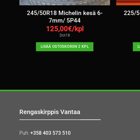
245/50R18 Michelin kesä 6-
225/5
4
7mm/ 5P44
125,00
€/kpl
Dot18
LISÄÄ OSTOSKORIIN 2 KPL
L
Rengaskirppis Vantaa
Puh:
+358 403 573 510