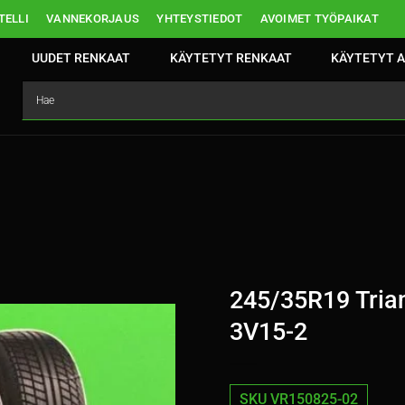
ELLI
VANNEKORJAUS
YHTEYSTIEDOT
AVOIMET TYÖPAIKAT
UUDET RENKAAT
KÄYTETYT RENKAAT
KÄYTETYT A
245/35R19 Tria
3V15-2
SKU VR150825-02