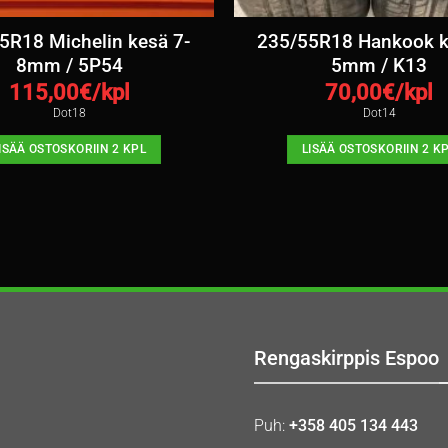
5R18 Michelin kesä 7-
235/55R18 Hankook k
8mm / 5P54
5mm / K13
115,00
€/kpl
70,00
€/kpl
Dot18
Dot14
ISÄÄ OSTOSKORIIN 2 KPL
LISÄÄ OSTOSKORIIN 2 K
Rengaskirppis Espoo
Puh:
+358 405 134 443