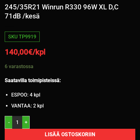
245/35R21 Winrun R330 96W XL D,C
71dB /kesä
SKU TP9919
140,00
€/kpl
6 varastossa
Saatavilla toimipisteissä:
ESPOO: 4 kpl
VANTAA: 2 kpl
245/35R21 Winrun R330 96W XL D,C 71dB /kesä määrä
LISÄÄ OSTOSKORIIN