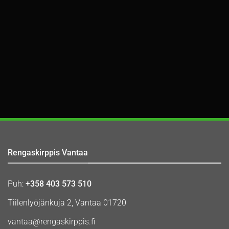
Rengaskirppis Vantaa
Puh:
+358 403 573 510
Tiilenlyöjänkuja 2, Vantaa 01720
vantaa@rengaskirppis.fi