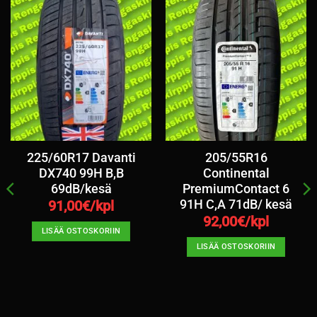
225/60R17 Davanti
205/55R16
DX740 99H B,B
Continental
69dB/kesä
PremiumContact 6
91H C,A 71dB/ kesä
91,00
€/kpl
92,00
€/kpl
LISÄÄ OSTOSKORIIN
LISÄÄ OSTOSKORIIN