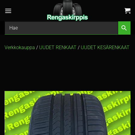
Skip
to
content
Verkkokauppa
/
UUDET RENKAAT
/
UUDET KESÄRENKAAT