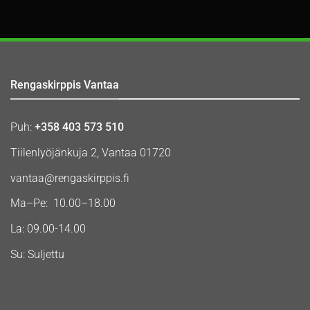
Rengaskirppis Vantaa
Puh:
+358 403 573 510
Tiilenlyöjänkuja 2, Vantaa 01720
vantaa@rengaskirppis.fi
Ma–Pe: 10.00–18.00
La: 09.00-14.00
Su: Suljettu