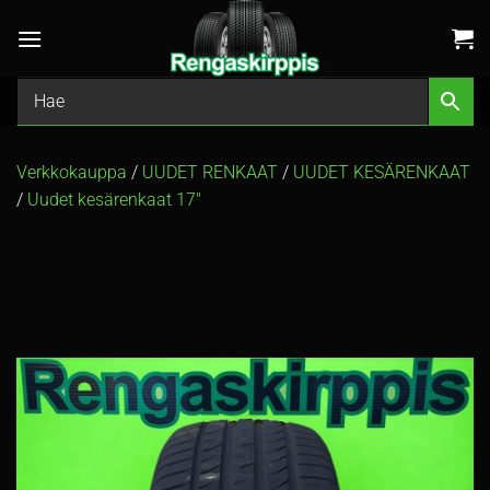
Skip
to
content
Verkkokauppa
/
UUDET RENKAAT
/
UUDET KESÄRENKAAT
/
Uudet kesärenkaat 17″