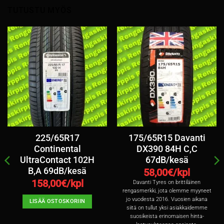
TUTUSTU MYÖS
225/65R17
175/65R15 Davanti
Continental
DX390 84H C,C
UltraContact 102H
67dB/kesä
B,A 69dB/kesä
58,00
€/kpl
158,00
€/kpl
Davanti Tyres on brittiläinen
rengasmerkki, jota olemme myyneet
jo vuodesta 2016. Vuosien aikana
LISÄÄ OSTOSKORIIN
siitä on tullut yksi asiakkaidemme
suosikeista erinomaisen hinta-