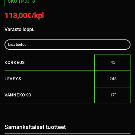
SKU TP3318
113,00
€/kpl
Varasto loppu
Lisätiedot
KORKEUS
45
LEVEYS
245
VANNEKOKO
17''
Samankaltaiset tuotteet