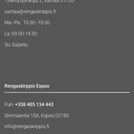
Tiilenlyöjänkuja 2, Vantaa 01720
vantaa@rengaskirppis.fi
Ma–Pe: 10.00–18.00
La: 09.00-14.00
Su: Suljettu
Rengaskirppis Espoo
Puh:
+358 405 134 443
Sinimäentie 15A, Espoo 02180
info@rengaskirppis.fi