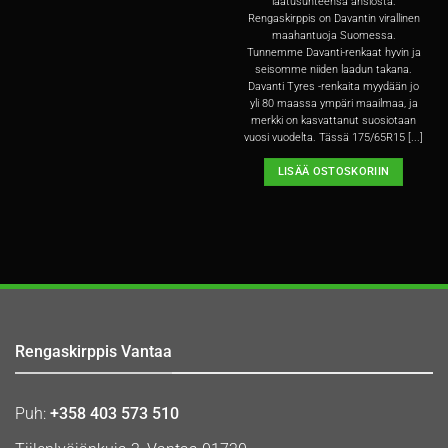
laatusuhteensa ansiosta.
Rengaskirppis on Davantin virallinen
maahantuoja Suomessa.
Tunnemme Davanti-renkaat hyvin ja
seisomme niiden laadun takana.
Davanti Tyres -renkaita myydään jo
yli 80 maassa ympäri maailmaa, ja
merkki on kasvattanut suosiotaan
vuosi vuodelta. Tässä 175/65R15 [...]
LISÄÄ OSTOSKORIIN
Rengaskirppis Vantaa
Puh:
+358 403 573 510