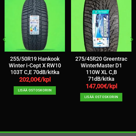
255/50R19 Hankook
275/45R20 Greentrac
Winter i-Cept X RW10
WinterMaster D1
103T C,E 70dB/kitka
110W XL C,B
71dB/kitka
202,00
€/kpl
147,00
€/kpl
LISÄÄ OSTOSKORIIN
LISÄÄ OSTOSKORIIN