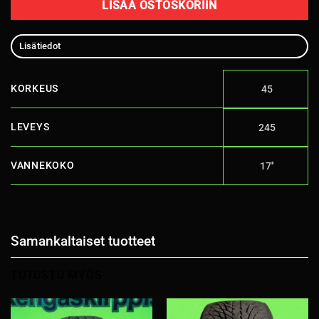
LISÄÄ OSTOSKORIIN
Lisätiedot
KORKEUS
45
LEVEYS
245
VANNEKOKO
17''
Samankaltaiset tuotteet
TUTUSTU MYÖS