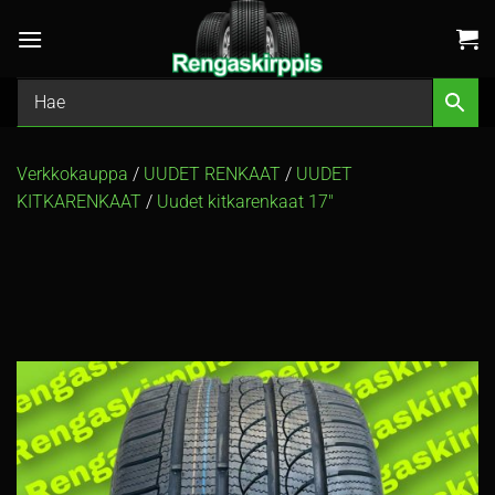
Skip
to
content
Verkkokauppa
/
UUDET RENKAAT
/
UUDET
KITKARENKAAT
/
Uudet kitkarenkaat 17″