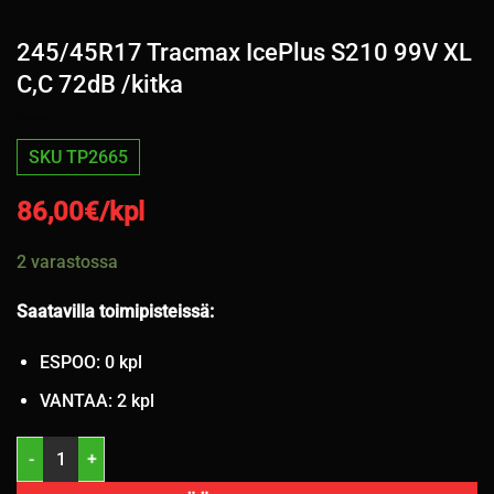
245/45R17 Tracmax IcePlus S210 99V XL
C,C 72dB /kitka
SKU TP2665
86,00
€/kpl
2 varastossa
Saatavilla toimipisteissä:
ESPOO: 0 kpl
VANTAA: 2 kpl
245/45R17 Tracmax IcePlus S210 99V XL C,C 72dB /kitka määrä