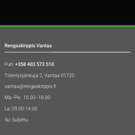
Rengaskirppis Vantaa
Puh:
+358 403 573 510
Tiilenlyöjänkuja 2, Vantaa 01720
vantaa@rengaskirppis.fi
Ma–Pe: 10.00–18.00
La: 09.00-14.00
Su: Suljettu