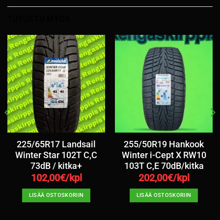
TUTUSTU MYÖS
225/65R17 Landsail
255/50R19 Hankook
Winter Star 102T C,C
Winter i-Cept X RW10
73dB / kitka+
103T C,E 70dB/kitka
102,00
€/kpl
202,00
€/kpl
LISÄÄ OSTOSKORIIN
LISÄÄ OSTOSKORIIN