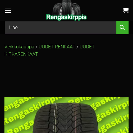
Skip
to
content
Verkkokauppa
/
UUDET RENKAAT
/
UUDET
KITKARENKAAT