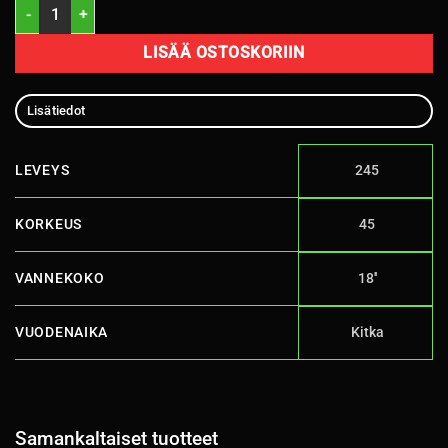
245/45R18 Sonix Winter Xpro 888 100H XL C, D 70dB/ kitka määrä
LISÄÄ OSTOSKORIIN
Lisätiedot
LEVEYS
245
KORKEUS
45
VANNEKOKO
18''
VUODENAIKA
Kitka
Samankaltaiset tuotteet