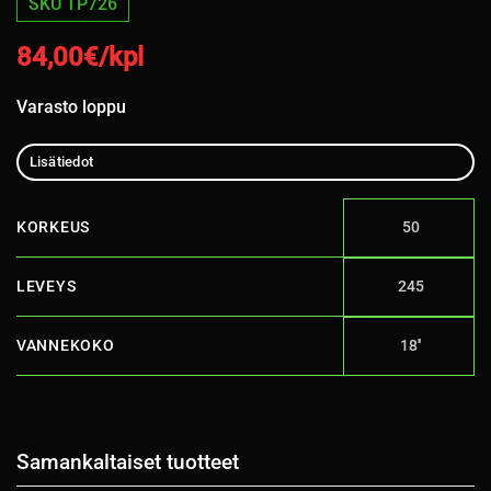
SKU TP726
84,00
€/kpl
Varasto loppu
Lisätiedot
KORKEUS
50
LEVEYS
245
VANNEKOKO
18''
Samankaltaiset tuotteet