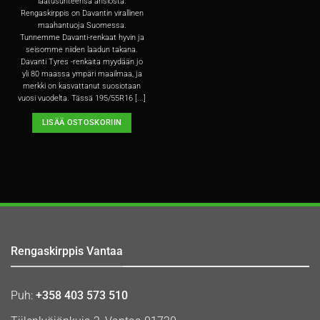
laatusuhteensa ansiosta.
Rengaskirppis on Davantin virallinen
maahantuoja Suomessa.
Tunnemme Davanti-renkaat hyvin ja
seisomme niiden laadun takana.
Davanti Tyres -renkaita myydään jo
yli 80 maassa ympäri maailmaa, ja
merkki on kasvattanut suosiotaan
vuosi vuodelta. Tässä 195/55R16 [...]
LISÄÄ OSTOSKORIIN
Rengaskirppis Vantaa
Puh:
+358 403 573 510