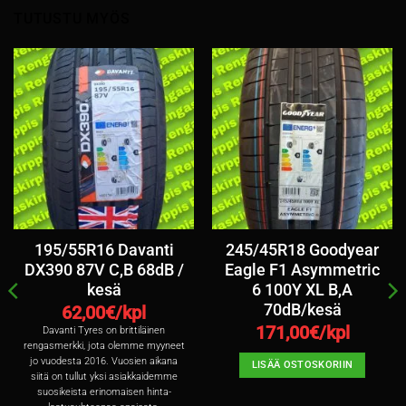
TUTUSTU MYÖS
195/55R16 Davanti
245/45R18 Goodyear
DX390 87V C,B 68dB /
Eagle F1 Asymmetric
kesä
6 100Y XL B,A
70dB/kesä
62,00
€/kpl
171,00
€/kpl
Davanti Tyres on brittiläinen
rengasmerkki, jota olemme myyneet
jo vuodesta 2016. Vuosien aikana
LISÄÄ OSTOSKORIIN
siitä on tullut yksi asiakkaidemme
suosikeista erinomaisen hinta-