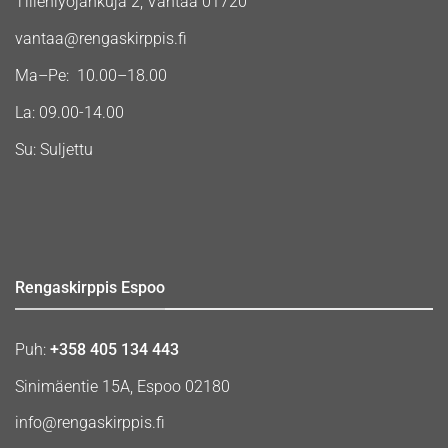
Tiilenlyöjänkuja 2, Vantaa 01720
vantaa@rengaskirppis.fi
Ma–Pe: 10.00–18.00
La: 09.00-14.00
Su: Suljettu
Rengaskirppis Espoo
Puh:
+358 405 134 443
Sinimäentie 15A, Espoo 02180
info@rengaskirppis.fi