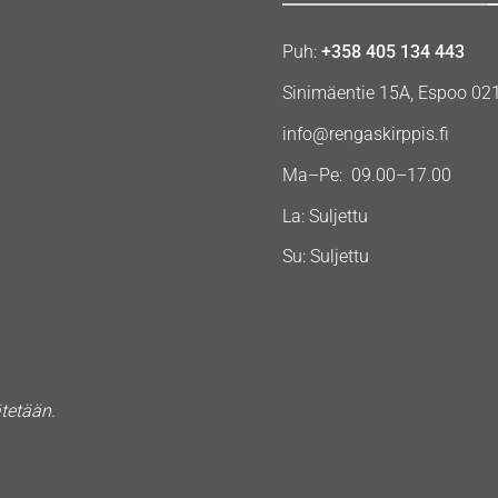
Puh:
+358 405 134 443
Sinimäentie 15A, Espoo 02
info@rengaskirppis.fi
Ma–Pe: 09.00–17.00
La: Suljettu
Su: Suljettu
ätetään.