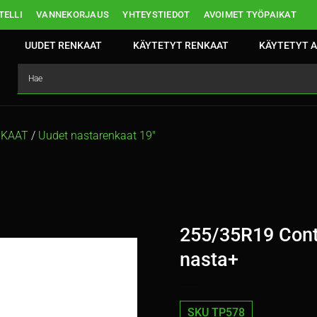
ELLI
VANNEKORJAUS
YHTEYSTIEDOT
AVOIMET TYÖPAIKAT
UUDET RENKAAT
KÄYTETYT RENKAAT
KÄYTETYT A
NKAAT
/
Uudet nastarenkaat 19″
255/35R19 Conti
nasta+
SKU TP578