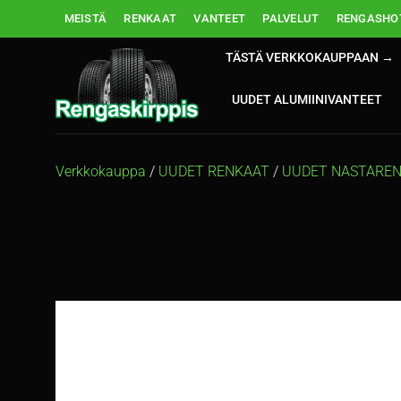
Skip
MEISTÄ
RENKAAT
VANTEET
PALVELUT
RENGASHOT
to
content
TÄSTÄ VERKKOKAUPPAAN →
UUDET ALUMIINIVANTEET
Verkkokauppa
/
UUDET RENKAAT
/
UUDET NASTARE