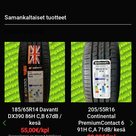
Samankaltaiset tuotteet
TUTUSTU MYÖS
185/65R14 Davanti
205/55R16
DX390 86H C,B 67dB /
Continental
kesä
PremiumContact 6
91H C,A 71dB/ kesä
55,00
€/kpl