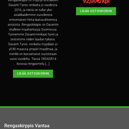
92,00
€/kpl
Rengaskirppis on myynyt brittiläisen
Davanti Tyres renkaita jo vuodesta
2016, ja niistä on tullut yksi
LISÄÄ OSTOSKORIIN
asiakkaidemme suosikeista
erinomaisen hinta-laatusuhteensa
ansiosta. Rengaskirppis on Davantin
virallinen maahantuoja Suomessa.
Tunnemme Davanti-renkaat hyvin ja
seisomme niiden laadun takana.
Davanti Tyres -renkaita myydään jo
yli 80 maassa ympäri maailmaa, ja
merkki on kasvattanut suosiotaan
vuosi vuodelta. Tässä 185/65R14
koossa rengasmelu [...]
LISÄÄ OSTOSKORIIN
Rengaskirppis Vantaa