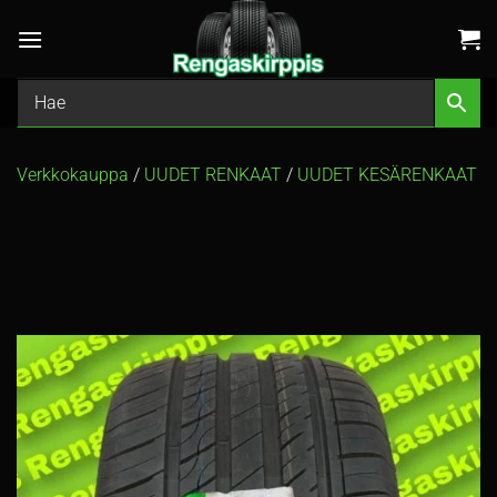
Skip
to
content
Verkkokauppa
/
UUDET RENKAAT
/
UUDET KESÄRENKAAT