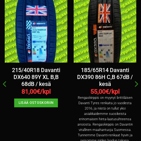
215/40R18 Davanti
185/65R14 Davanti
DX640 89Y XL B,B
DX390 86H C,B 67dB /
68dB / kesä
kesä
81,00
€/kpl
55,00
€/kpl
Rengaskirppis on myynyt brittiläisen
LISÄÄ OSTOSKORIIN
Davanti Tyres renkaita jo vuodesta
2016, ja niistä on tullut yksi
asiakkaidemme suosikeista
erinomaisen hinta-laatusuhteensa
ansiosta. Rengaskirppis on Davantin
virallinen maahantuoja Suomessa.
Tunnemme Davanti-renkaat hyvin ja
seisomme niiden laadun takana.