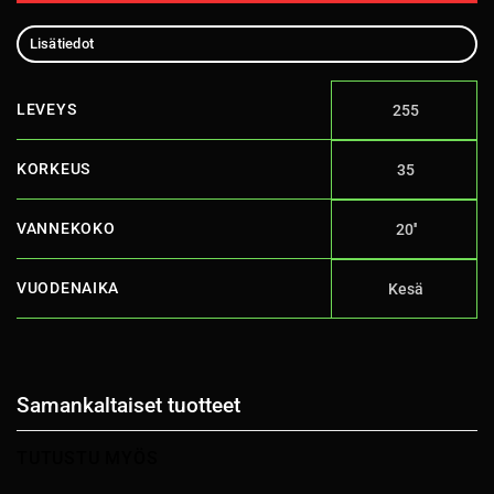
Lisätiedot
LEVEYS
255
KORKEUS
35
VANNEKOKO
20''
VUODENAIKA
Kesä
Samankaltaiset tuotteet
TUTUSTU MYÖS