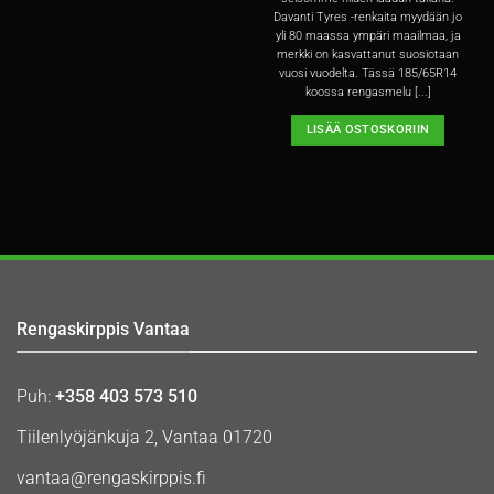
Davanti Tyres -renkaita myydään jo
yli 80 maassa ympäri maailmaa, ja
merkki on kasvattanut suosiotaan
vuosi vuodelta. Tässä 185/65R14
koossa rengasmelu [...]
LISÄÄ OSTOSKORIIN
Rengaskirppis Vantaa
Puh:
+358 403 573 510
Tiilenlyöjänkuja 2, Vantaa 01720
vantaa@rengaskirppis.fi