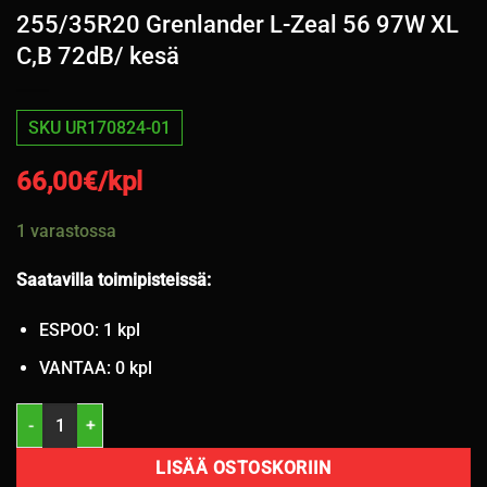
255/35R20 Grenlander L-Zeal 56 97W XL
C,B 72dB/ kesä
SKU UR170824-01
66,00
€/kpl
1 varastossa
Saatavilla toimipisteissä:
ESPOO: 1 kpl
VANTAA: 0 kpl
255/35R20 Grenlander L-Zeal 56 97W XL C,B 72dB/ kesä määrä
LISÄÄ OSTOSKORIIN