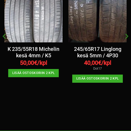
K 235/55R18 Michelin
245/65R17 Linglong
kesä 4mm / K5
kesä 5mm / 4P30
50,00
€/kpl
40,00
€/kpl
Dot17
LISÄÄ OSTOSKORIIN 2 KPL
LISÄÄ OSTOSKORIIN 2 KPL