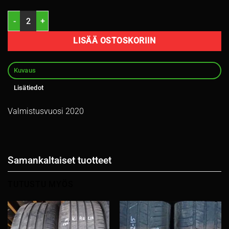
255/40R19 Michelin Primacy 4 100W kesä 5,5mm / 4V14-4 määrä
LISÄÄ OSTOSKORIIN
Kuvaus
Lisätiedot
Valmistusvuosi 2020
Samankaltaiset tuotteet
TUTUSTU MYÖS