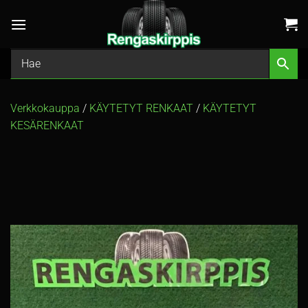
Skip
to
content
Verkkokauppa
/
KÄYTETYT RENKAAT
/
KÄYTETYT
KESÄRENKAAT