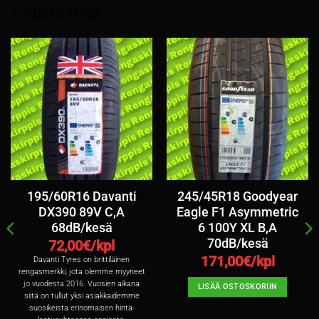
TUTUSTU MYÖS
195/60R16 Davanti
245/45R18 Goodyear
DX390 89V C,A
Eagle F1 Asymmetric
68dB/kesä
6 100Y XL B,A
70dB/kesä
72,00
€/kpl
171,00
€/kpl
Davanti Tyres on brittiläinen
rengasmerkki, jota olemme myyneet
jo vuodesta 2016. Vuosien aikana
LISÄÄ OSTOSKORIIN
siitä on tullut yksi asiakkaidemme
suosikeista erinomaisen hinta-