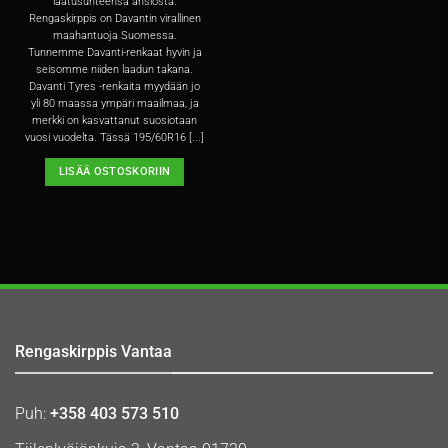
laatusuhteensa ansiosta.
Rengaskirppis on Davantin virallinen
maahantuoja Suomessa.
Tunnemme Davanti-renkaat hyvin ja
seisomme niiden laadun takana.
Davanti Tyres -renkaita myydään jo
yli 80 maassa ympäri maailmaa, ja
merkki on kasvattanut suosiotaan
vuosi vuodelta. Tässä 195/60R16 [...]
LISÄÄ OSTOSKORIIN
Rengaskirppis Vantaa
Puh:
+358 403 573 510