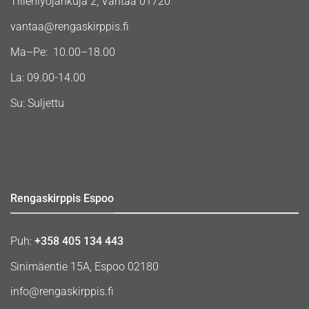
Tiilenlyöjänkuja 2, Vantaa 01720
vantaa@rengaskirppis.fi
Ma–Pe: 10.00–18.00
La: 09.00-14.00
Su: Suljettu
Rengaskirppis Espoo
Puh:
+358 405 134 443
Sinimäentie 15A, Espoo 02180
info@rengaskirppis.fi