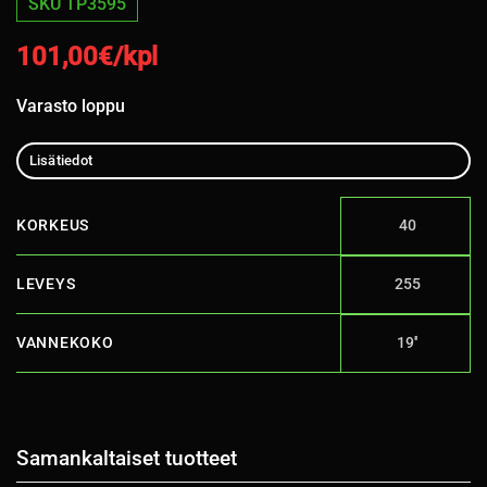
SKU TP3595
101,00
€/kpl
Varasto loppu
Lisätiedot
KORKEUS
40
LEVEYS
255
VANNEKOKO
19''
Samankaltaiset tuotteet