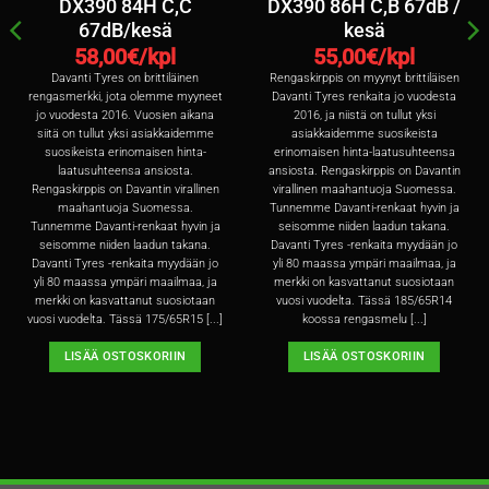
DX390 84H C,C
DX390 86H C,B 67dB /
67dB/kesä
kesä
58,00
€/kpl
55,00
€/kpl
Davanti Tyres on brittiläinen
Rengaskirppis on myynyt brittiläisen
rengasmerkki, jota olemme myyneet
Davanti Tyres renkaita jo vuodesta
jo vuodesta 2016. Vuosien aikana
2016, ja niistä on tullut yksi
siitä on tullut yksi asiakkaidemme
asiakkaidemme suosikeista
suosikeista erinomaisen hinta-
erinomaisen hinta-laatusuhteensa
laatusuhteensa ansiosta.
ansiosta. Rengaskirppis on Davantin
Rengaskirppis on Davantin virallinen
virallinen maahantuoja Suomessa.
maahantuoja Suomessa.
Tunnemme Davanti-renkaat hyvin ja
Tunnemme Davanti-renkaat hyvin ja
seisomme niiden laadun takana.
seisomme niiden laadun takana.
Davanti Tyres -renkaita myydään jo
Davanti Tyres -renkaita myydään jo
yli 80 maassa ympäri maailmaa, ja
yli 80 maassa ympäri maailmaa, ja
merkki on kasvattanut suosiotaan
merkki on kasvattanut suosiotaan
vuosi vuodelta. Tässä 185/65R14
vuosi vuodelta. Tässä 175/65R15 [...]
koossa rengasmelu [...]
LISÄÄ OSTOSKORIIN
LISÄÄ OSTOSKORIIN