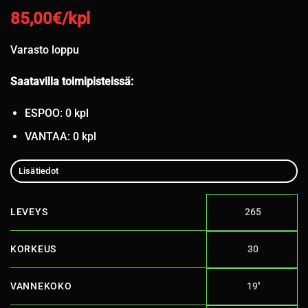
85,00
€/kpl
Varasto loppu
Saatavilla toimipisteissä:
ESPOO: 0 kpl
VANTAA: 0 kpl
Lisätiedot
LEVEYS
265
KORKEUS
30
VANNEKOKO
19''