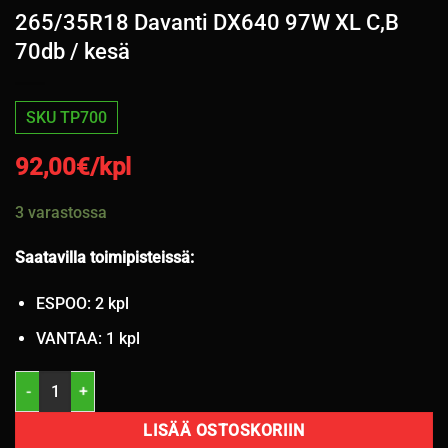
265/35R18 Davanti DX640 97W XL C,B
70db / kesä
SKU TP700
92,00
€/kpl
3 varastossa
Saatavilla toimipisteissä:
ESPOO: 2 kpl
VANTAA: 1 kpl
265/35R18 Davanti DX640 97W XL C,B 70db / kesä määrä
LISÄÄ OSTOSKORIIN