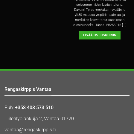
seisomme niiden laadun takana.
Davanti Tyres -renkaita myydään jo
yli 80 maassa ympäri maailmaa, ja
merkki on kasvattanut suosiotaan
vuosi vuodelta. Tässä 195/55R16 [...]
LISÄÄ OSTOSKORIIN
Rengaskirppis Vantaa
Puh:
+358 403 573 510
Tiilenlyöjänkuja 2, Vantaa 01720
vantaa@rengaskirppis.fi