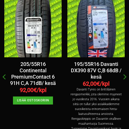
205/55R16
195/55R16 Davanti
Continental
DX390 87V C,B 68dB /
PremiumContact 6
kesä
91H C,A 71dB/ kesä
62,00
€/kpl
92,00
€/kpl
Davanti Tyres on brittiläinen
rengasmerkki, jota olemme myyneet
jo vuodesta 2016. Vuosien aikana
LISÄÄ OSTOSKORIIN
siitä on tullut yksi asiakkaidemme
suosikeista erinomaisen hinta-
laatusuhteensa ansiosta.
Rengaskirppis on Davantin virallinen
maahantuoja Suomessa.
Tunnemme Davanti-renkaat hyvin ja