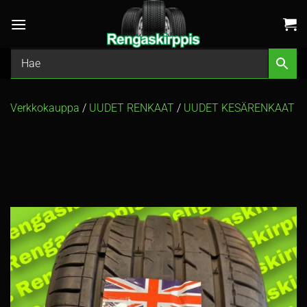
Skip
to
content
Verkkokauppa
/
UUDET RENKAAT
/
UUDET KESÄRENKAAT