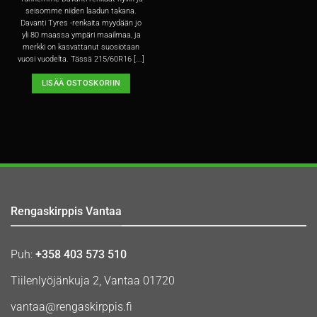
seisomme niiden laadun takana.
Davanti Tyres -renkaita myydään jo
yli 80 maassa ympäri maailmaa, ja
merkki on kasvattanut suosiotaan
vuosi vuodelta. Tässä 215/60R16 [...]
LISÄÄ OSTOSKORIIN
Rengaskirppis Vantaa
Puh:
+358 403 573 510
Tiilenlyöjänkuja 2, Vantaa 01720
vantaa@rengaskirppis.fi