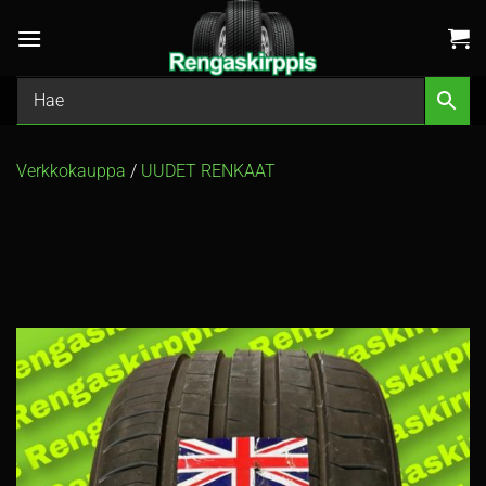
Skip
to
content
Verkkokauppa
/
UUDET RENKAAT