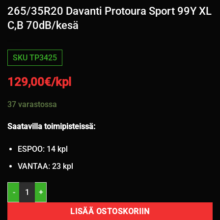
265/35R20 Davanti Protoura Sport 99Y XL
C,B 70dB/kesä
SKU TP3425
129,00
€/kpl
37 varastossa
Saatavilla toimipisteissä:
ESPOO: 14 kpl
VANTAA: 23 kpl
265/35R20 Davanti Protoura Sport 99Y XL C,B 70dB/kesä määrä
LISÄÄ OSTOSKORIIN