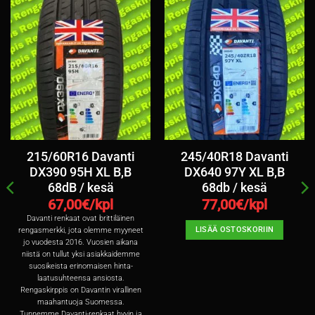
215/60R16 Davanti
245/40R18 Davanti
DX390 95H XL B,B
DX640 97Y XL B,B
68dB / kesä
68db / kesä
67,00
€/kpl
77,00
€/kpl
Davanti renkaat ovat brittiläinen
LISÄÄ OSTOSKORIIN
rengasmerkki, jota olemme myyneet
jo vuodesta 2016. Vuosien aikana
niistä on tullut yksi asiakkaidemme
suosikeista erinomaisen hinta-
laatusuhteensa ansiosta.
Rengaskirppis on Davantin virallinen
maahantuoja Suomessa.
Tunnemme Davanti-renkaat hyvin ja