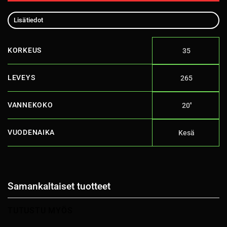
Lisätiedot
KORKEUS
35
LEVEYS
265
VANNEKOKO
20''
VUODENAIKA
Kesä
Samankaltaiset tuotteet
TUTUSTU MYÖS