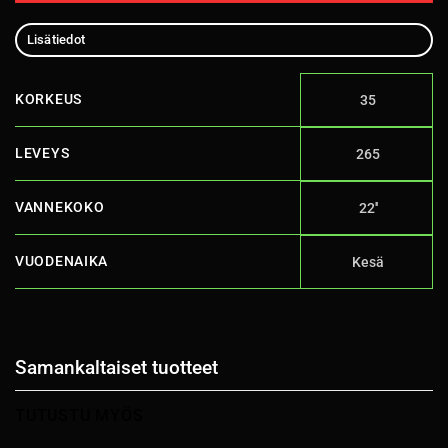
Lisätiedot
KORKEUS
35
LEVEYS
265
VANNEKOKO
22''
VUODENAIKA
Kesä
Samankaltaiset tuotteet
TUTUSTU MYÖS