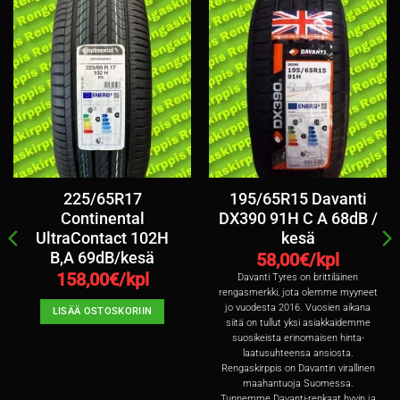
225/65R17
195/65R15 Davanti
Continental
DX390 91H C A 68dB /
UltraContact 102H
kesä
B,A 69dB/kesä
58,00
€/kpl
158,00
€/kpl
Davanti Tyres on brittiläinen
rengasmerkki, jota olemme myyneet
jo vuodesta 2016. Vuosien aikana
LISÄÄ OSTOSKORIIN
siitä on tullut yksi asiakkaidemme
suosikeista erinomaisen hinta-
laatusuhteensa ansiosta.
Rengaskirppis on Davantin virallinen
maahantuoja Suomessa.
Tunnemme Davanti-renkaat hyvin ja