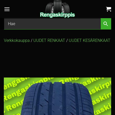
Skip
to
content
Verkkokauppa
/
UUDET RENKAAT
/
UUDET KESÄRENKAAT