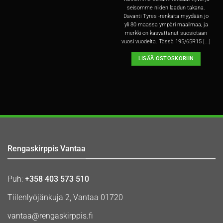
seisomme niiden laadun takana.
Davanti Tyres -renkaita myydään jo
yli 80 maassa ympäri maailmaa, ja
merkki on kasvattanut suosiotaan
vuosi vuodelta. Tässä 195/65R15 [...]
LISÄÄ OSTOSKORIIN
Rengaskirppis Vantaa
Puh:
+358 403 573 510
Tiilenlyöjänkuja 2, Vantaa 01720
vantaa@rengaskirppis.fi