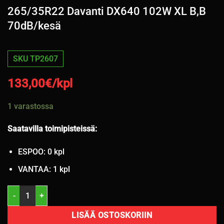
265/35R22 Davanti DX640 102W XL B,B
70dB/kesä
SKU TP2607
133,00
€/kpl
1 varastossa
Saatavilla toimipisteissä:
ESPOO: 0 kpl
VANTAA: 1 kpl
265/35R22 Davanti DX640 102W XL B,B 70dB/kesä määrä
LISÄÄ OSTOSKORIIN