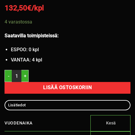
132,50
€/kpl
4 varastossa
Saatavilla toimipisteissä:
ESPOO: 0 kpl
VANTAA: 4 kpl
275/40R20 Three-A P606 106Y XL C,B 72dB /kesä määrä
LISÄÄ OSTOSKORIIN
Lisätiedot
VUODENAIKA
Kesä