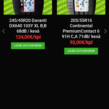
245/45R20 Davanti
205/55R16
DX640 103Y XL B,B
Continental
68dB / kesä
PremiumContact 6
91H C,A 71dB/ kesä
124,00
€/kpl
92,00
€/kpl
LISÄÄ OSTOSKORIIN
LISÄÄ OSTOSKORIIN