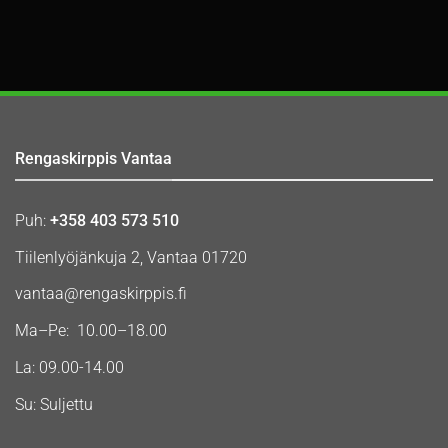
Rengaskirppis Vantaa
Puh:
+358 403 573 510
Tiilenlyöjänkuja 2, Vantaa 01720
vantaa@rengaskirppis.fi
Ma–Pe: 10.00–18.00
La: 09.00-14.00
Su: Suljettu