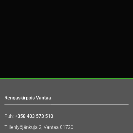
Rengaskirppis Vantaa
Puh:
+358 403 573 510
Tiilenlyöjänkuja 2, Vantaa 01720