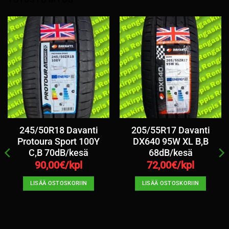
245/50R18 Davanti
205/55R17 Davanti
Protoura Sport 100Y
DX640 95W XL B,B
C,B 70dB/kesä
68dB/kesä
90,00
€/kpl
72,00
€/kpl
LISÄÄ OSTOSKORIIN
LISÄÄ OSTOSKORIIN