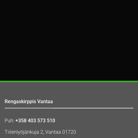
Rengaskirppis Vantaa
Puh:
+358 403 573 510
Tiilenlyöjänkuja 2, Vantaa 01720