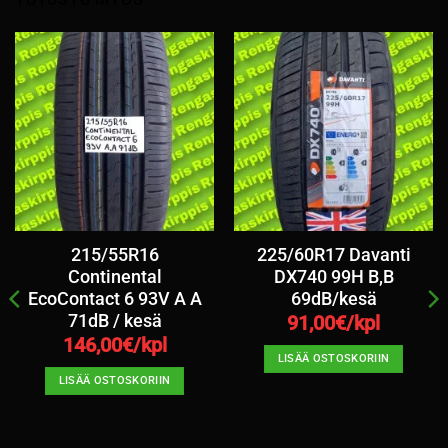
215/55R16
225/60R17 Davanti
Continental
DX740 99H B,B
EcoContact 6 93V A A
69dB/kesä
71dB / kesä
91,00
€/kpl
146,00
€/kpl
LISÄÄ OSTOSKORIIN
LISÄÄ OSTOSKORIIN