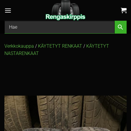
Skip
to
content
Verkkokauppa
/
KÄYTETYT RENKAAT
/
KÄYTETYT
NASTARENKAAT