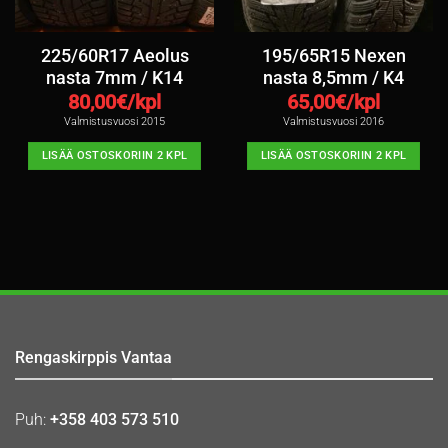
225/60R17 Aeolus
195/65R15 Nexen
nasta 7mm / K14
nasta 8,5mm / K4
80,00
€/kpl
65,00
€/kpl
Valmistusvuosi 2015
Valmistusvuosi 2016
LISÄÄ OSTOSKORIIN 2 KPL
LISÄÄ OSTOSKORIIN 2 KPL
Rengaskirppis Vantaa
Puh:
+358 403 573 510