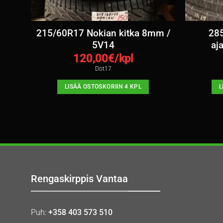
mm /
215/60R17 Nokian kitka 8mm /
285
5V14
aj
120,00
€/kpl
Dot17
LISÄÄ OSTOSKORIIN 4 KPL
L
Rengaskirppis Vantaa
Puh:
+358 403 573 510