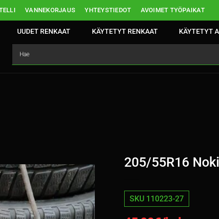
ELLI
VANNEKORJAUS
YHTEYSTIEDOT
AVOIMET TYÖPAIKAT
UUDET RENKAAT
KÄYTETYT RENKAAT
KÄYTETYT A
205/55R16 Noki
SKU 110223-27