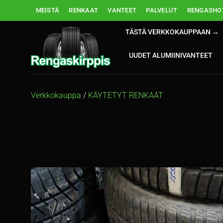
Skip
MEISTÄ
RENKAAT
VANTEET
PALVELUT
RENGASHOT
to
content
TÄSTÄ VERKKOKAUPPAAN →
UUDET ALUMIINIVANTEET
Verkkokauppa
/
KÄYTETYT RENKAAT