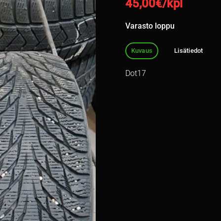
45,00
€/kpl
Varasto loppu
Kuvaus
Lisätiedot
Dot17