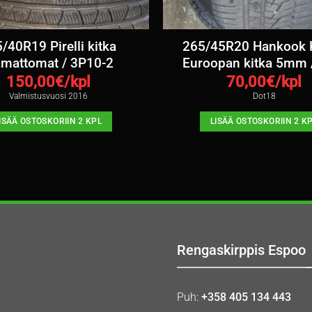
/40R19 Pirelli kitka
265/45R20 Hankook K
amattomat / 3P10-2
Euroopan kitka 5mm 
150,00
€/kpl
70,00
€/kpl
Valmistusvuosi 2016
Dot18
ISÄÄ OSTOSKORIIN 2 KPL
LISÄÄ OSTOSKORIIN 2 K
Rengaskirppis Espoo
Puh:
+358 405 134 443