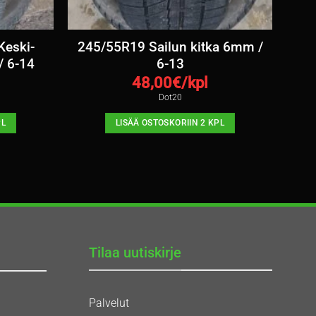
eski-
245/55R19 Sailun kitka 6mm /
/ 6-14
6-13
48,00
€/kpl
Dot20
PL
LISÄÄ OSTOSKORIIN 2 KPL
Tilaa uutiskirje
Palvelut