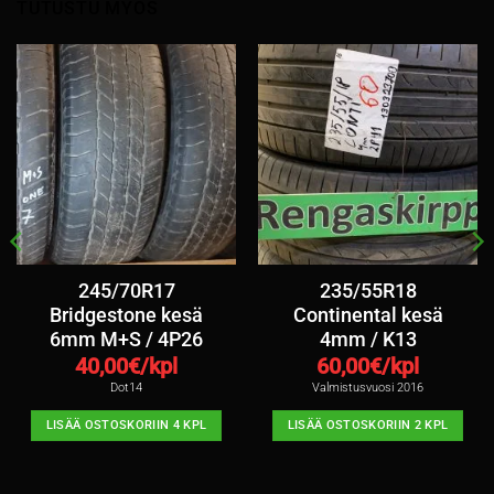
TUTUSTU MYÖS
245/70R17
235/55R18
Bridgestone kesä
Continental kesä
6mm M+S / 4P26
4mm / K13
40,00
€/kpl
60,00
€/kpl
Dot14
Valmistusvuosi 2016
LISÄÄ OSTOSKORIIN 4 KPL
LISÄÄ OSTOSKORIIN 2 KPL