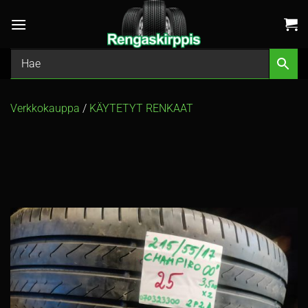
Skip
to
content
Verkkokauppa
/
KÄYTETYT RENKAAT