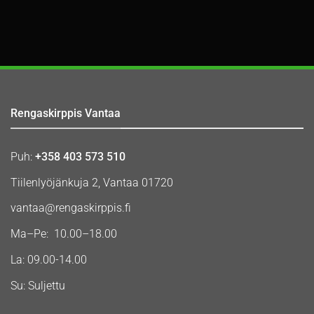
Rengaskirppis Vantaa
Puh:
+358 403 573 510
Tiilenlyöjänkuja 2, Vantaa 01720
vantaa@rengaskirppis.fi
Ma–Pe: 10.00–18.00
La: 09.00-14.00
Su: Suljettu