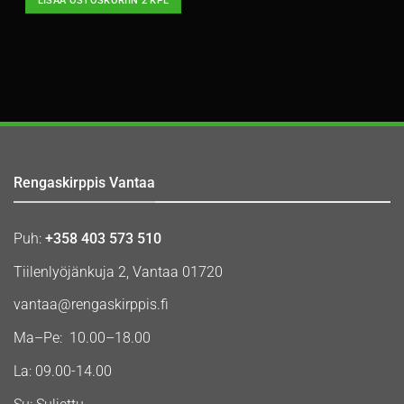
LISÄÄ OSTOSKORIIN 2 KPL
Rengaskirppis Vantaa
Puh:
+358 403 573 510
Tiilenlyöjänkuja 2, Vantaa 01720
vantaa@rengaskirppis.fi
Ma–Pe: 10.00–18.00
La: 09.00-14.00