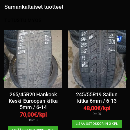
Samankaltaiset tuotteet
TUTUSTU MYÖS
265/45R20 Hankook
245/55R19 Sailun
Keski-Euroopan kitka
kitka 6mm / 6-13
5mm / 6-14
48,00
€/kpl
70,00
€/kpl
Dot20
Dot18
LISÄÄ OSTOSKORIIN 2 KPL