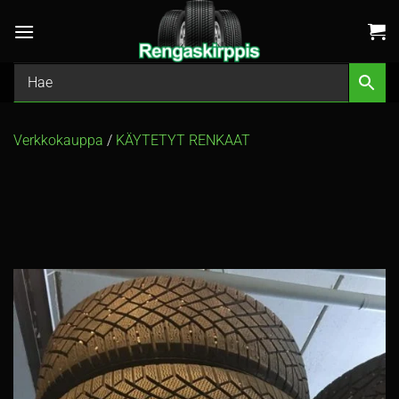
Skip
to
content
Verkkokauppa
/
KÄYTETYT RENKAAT