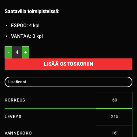
Saatavilla toimipisteissä:
ESPOO: 4 kpl
VANTAA: 0 kpl
K 215/60R16 Goodyear kitka 8mm K15 määrä
LISÄÄ OSTOSKORIIN
Lisätiedot
KORKEUS
60
LEVEYS
215
VANNEKOKO
16''