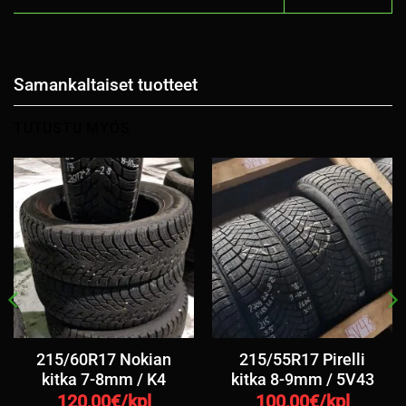
Samankaltaiset tuotteet
TUTUSTU MYÖS
215/60R17 Nokian
215/55R17 Pirelli
kitka 7-8mm / K4
kitka 8-9mm / 5V43
120,00
€/kpl
100,00
€/kpl