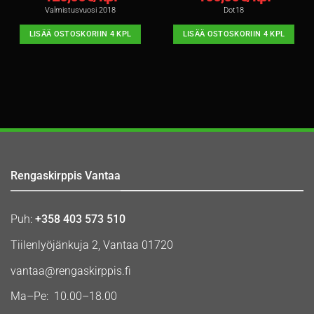
Valmistusvuosi 2018
Dot18
LISÄÄ OSTOSKORIIN 4 KPL
LISÄÄ OSTOSKORIIN 4 KPL
Rengaskirppis Vantaa
Puh:
+358 403 573 510
Tiilenlyöjänkuja 2, Vantaa 01720
vantaa@rengaskirppis.fi
Ma–Pe: 10.00–18.00