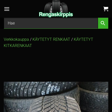
Skip
to
content
Verkkokauppa
/
KÄYTETYT RENKAAT
/
KÄYTETYT
KITKARENKAAT