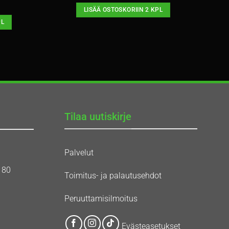
LISÄÄ OSTOSKORIIN 2 KPL
PL
Tilaa uutiskirje
Palvelut
180
Toimitus- ja palautusehdot
Peruuttamisilmoitus
Evästeasetukset