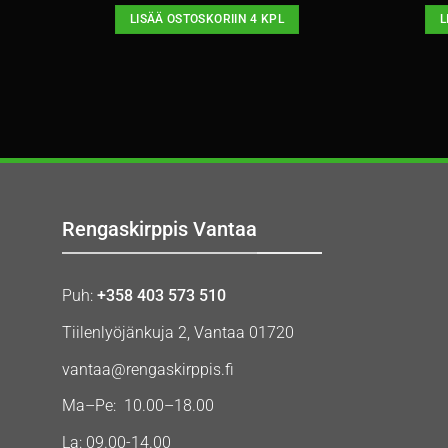
LISÄÄ OSTOSKORIIN 4 KPL
L
Rengaskirppis Vantaa
Puh:
+358 403 573 510
Tiilenlyöjänkuja 2, Vantaa 01720
vantaa@rengaskirppis.fi
Ma–Pe: 10.00–18.00
La: 09.00-14.00