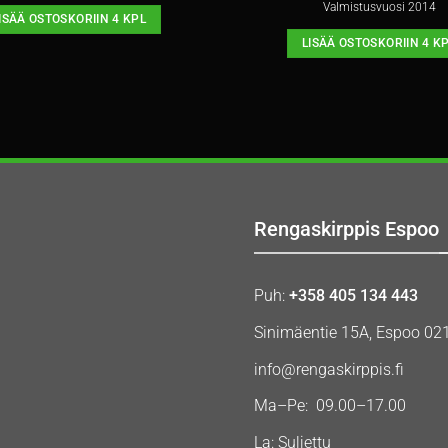
Valmistusvuosi 2014
ISÄÄ OSTOSKORIIN 4 KPL
LISÄÄ OSTOSKORIIN 4 K
Rengaskirppis Espoo
Puh:
+358 405 134 443
Sinimäentie 15A, Espoo 02
info@rengaskirppis.fi
Ma–Pe: 09.00–17.00
La: Suljettu