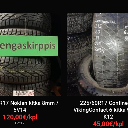
R17 Nokian kitka 8mm /
225/60R17 Contine
5V14
VikingContact 6 kitka
K12
120,00
€/kpl
45,00
€/kpl
Dot17