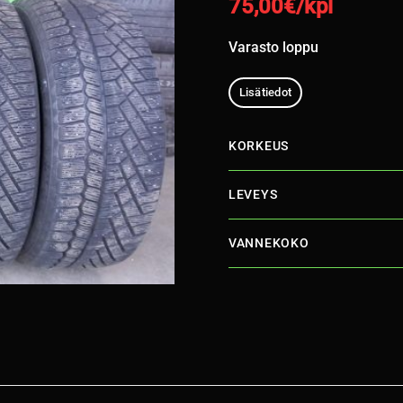
75,00
€/kpl
Varasto loppu
Lisätiedot
KORKEUS
LEVEYS
VANNEKOKO