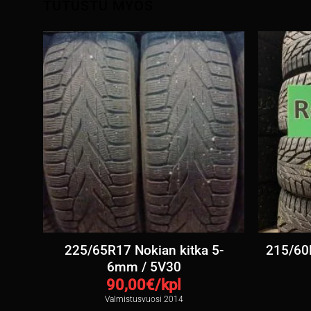
TUTUSTU MYÖS
tka
225/65R17 Nokian kitka 5-
215/60
6mm / 5V30
90,00
€/kpl
Valmistusvuosi 2014