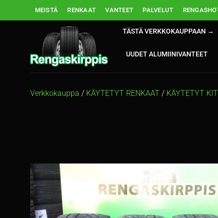
Skip
MEISTÄ
RENKAAT
VANTEET
PALVELUT
RENGASHOT
to
content
TÄSTÄ VERKKOKAUPPAAN →
UUDET ALUMIINIVANTEET
Verkkokauppa
/
KÄYTETYT RENKAAT
/
KÄYTETYT KI