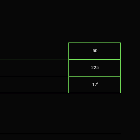
50
225
17''