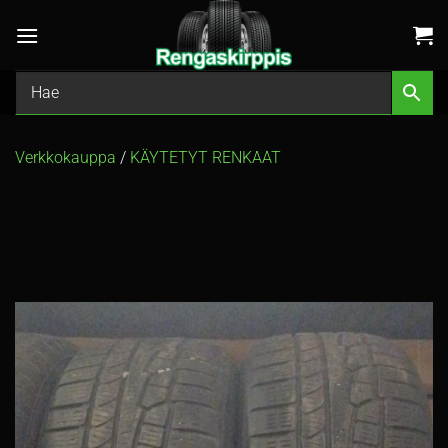
Skip
to
content
Verkkokauppa
/
KÄYTETYT RENKAAT