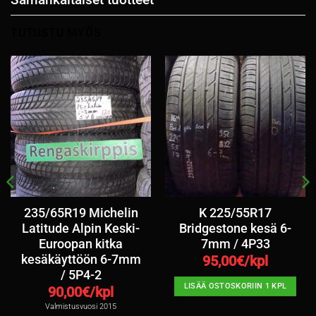
TUTUSTU MYÖS
235/65R19 Michelin
K 225/55R17
Latitude Alpin Keski-
Bridgestone kesä 6-
Euroopan kitka
7mm / 4P33
kesäkäyttöön 6-7mm
95,00
€/kpl
/ 5P4-2
LISÄÄ OSTOSKORIIN 1 KPL
90,00
€/kpl
Valmistusvuosi 2015