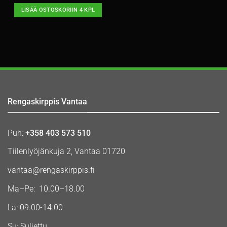
LISÄÄ OSTOSKORIIN 4 KPL
Rengaskirppis Vantaa
Puh:
+358 403 573 510
Tiilenlyöjänkuja 2, Vantaa 01720
vantaa@rengaskirppis.fi
Ma–Pe: 10.00–18.00
La: 09.00-14.00
Su: Suljettu