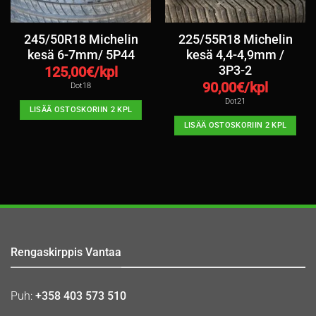
245/50R18 Michelin
225/55R18 Michelin
kesä 6-7mm/ 5P44
kesä 4,4-4,9mm /
3P3-2
125,00
€/kpl
90,00
€/kpl
Dot18
Dot21
LISÄÄ OSTOSKORIIN 2 KPL
LISÄÄ OSTOSKORIIN 2 KPL
Rengaskirppis Vantaa
Puh:
+358 403 573 510