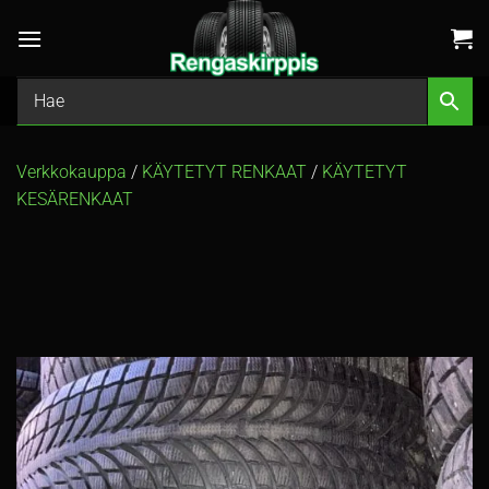
Skip
to
content
Verkkokauppa
/
KÄYTETYT RENKAAT
/
KÄYTETYT
KESÄRENKAAT