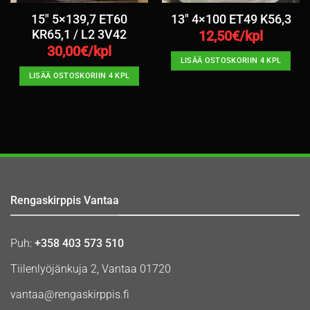
15″ 5×139,7 ET60
13″ 4×100 ET49 K56,3
KR65,1 / L2 3V42
12,50
€/kpl
30,00
€/kpl
LISÄÄ OSTOSKORIIN 4 KPL
LISÄÄ OSTOSKORIIN 4 KPL
Rengaskirppis Vantaa
Puh:
+358 403 573 510
Tiilenlyöjänkuja 2, Vantaa 01720
vantaa@rengaskirppis.fi