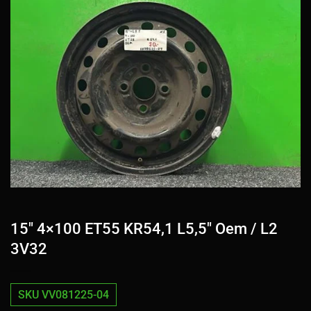
15″ 4×100 ET55 KR54,1 L5,5″ Oem / L2
3V32
SKU VV081225-04