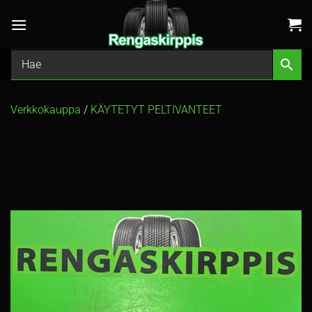
Skip
to
content
Verkkokauppa
/
KÄYTETYT PELTIVANTEET