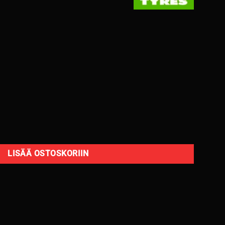
 nasta 6mm / 3V11 määrä
LISÄÄ OSTOSKORIIN