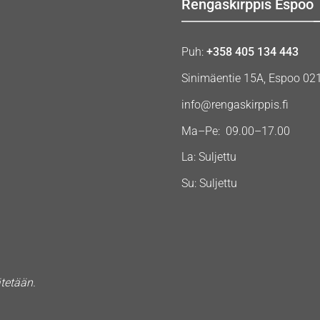
Rengaskirppis Espoo
Puh:
+358 405 134 443
Sinimäentie 15A, Espoo 02
info@rengaskirppis.fi
Ma–Pe: 09.00–17.00
La: Suljettu
Su: Suljettu
ätetään.