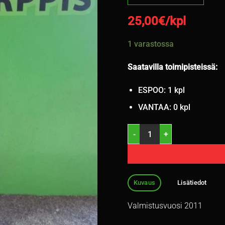
25,00
€/kpl
1 varastossa
Saatavilla toimipisteissä:
ESPOO: 1 kpl
VANTAA: 0 kpl
155/65R14 Nokian HKPL 7 75T
Kuvaus
Lisätiedot
Valmistusvuosi 2011