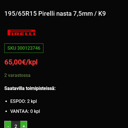
195/65R15 Pirelli nasta 7,5mm / K9
SKU 300123746
65,00
€/kpl
2 varastossa
Saatavilla toimipisteissä:
ESPOO: 2 kpl
VANTAA: 0 kpl
195/65R15 Pirelli nasta 7,5mm / K9 määrä