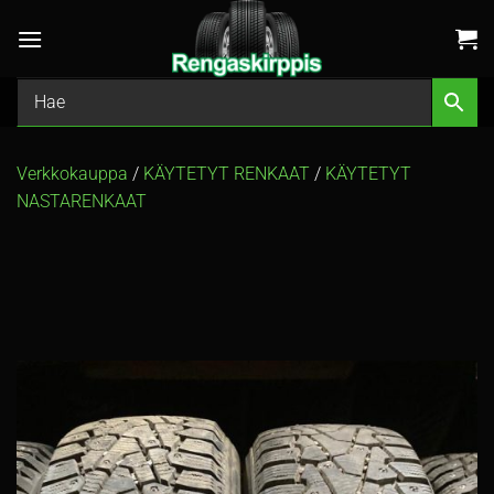
Skip
to
content
Verkkokauppa
/
KÄYTETYT RENKAAT
/
KÄYTETYT
NASTARENKAAT