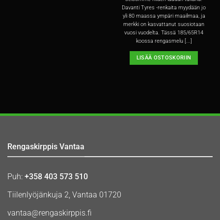
Davanti Tyres -renkaita myydään jo
yli 80 maassa ympäri maailmaa, ja
merkki on kasvattanut suosiotaan
vuosi vuodelta. Tässä 185/65R14
koossa rengasmelu [...]
LISÄÄ OSTOSKORIIN
Rengaskirppis Vantaa
Puh:
+358 403 573 510
Tiilenlyöjänkuja 2, Vantaa 01720
vantaa@rengaskirppis.fi