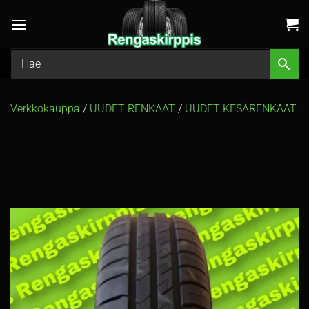
Skip
to
content
Verkkokauppa
/
UUDET RENKAAT
/
UUDET KESÄRENKAAT