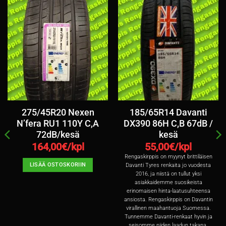
275/45R20 Nexen
185/65R14 Davanti
N’fera RU1 110Y C,A
DX390 86H C,B 67dB /
72dB/kesä
kesä
164,00
€/kpl
55,00
€/kpl
Rengaskirppis on myynyt brittiläisen
LISÄÄ OSTOSKORIIN
Davanti Tyres renkaita jo vuodesta
2016, ja niistä on tullut yksi
asiakkaidemme suosikeista
erinomaisen hinta-laatusuhteensa
ansiosta. Rengaskirppis on Davantin
virallinen maahantuoja Suomessa.
Tunnemme Davanti-renkaat hyvin ja
seisomme niiden laadun takana.