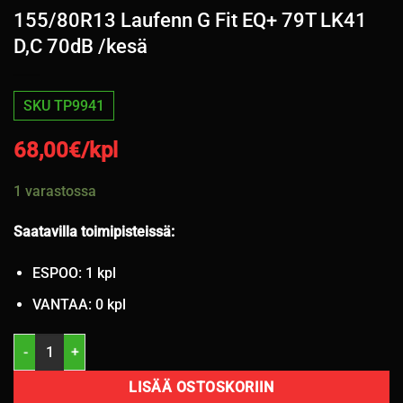
155/80R13 Laufenn G Fit EQ+ 79T LK41
D,C 70dB /kesä
SKU TP9941
68,00
€/kpl
1 varastossa
Saatavilla toimipisteissä:
ESPOO: 1 kpl
VANTAA: 0 kpl
155/80R13 Laufenn G Fit EQ+ 79T LK41 D,C 70dB /kesä määrä
LISÄÄ OSTOSKORIIN