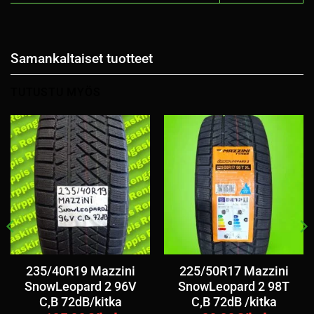
Samankaltaiset tuotteet
TUTUSTU MYÖS
235/40R19 Mazzini
225/50R17 Mazzini
SnowLeopard 2 96V
SnowLeopard 2 98T
C,B 72dB/kitka
C,B 72dB /kitka