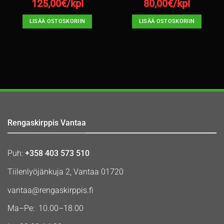
125,00
€/kpl
80,00
€/kpl
LISÄÄ OSTOSKORIIN
LISÄÄ OSTOSKORIIN
Rengaskirppis Vantaa
Puh:
+358 403 573 510
Tiilenlyöjänkuja 2, Vantaa 01720
vantaa@rengaskirppis.fi
Ma–Pe: 10.00–18.00