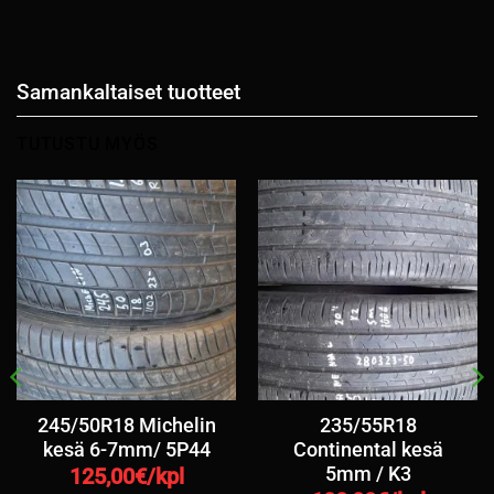
Samankaltaiset tuotteet
TUTUSTU MYÖS
245/50R18 Michelin
235/55R18
kesä 6-7mm/ 5P44
Continental kesä
5mm / K3
125,00
€/kpl