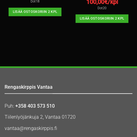
100,00
€/kpl
Dot18
Dot20
LISÄÄ OSTOSKORIIN 2 KPL
LISÄÄ OSTOSKORIIN 2 KPL
Rengaskirppis Vantaa
Puh:
+358 403 573 510
Tiilenlyöjänkuja 2, Vantaa 01720
vantaa@rengaskirppis.fi