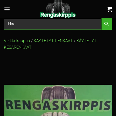
Skip
to
content
Verkkokauppa
/
KÄYTETYT RENKAAT
/
KÄYTETYT
KESÄRENKAAT