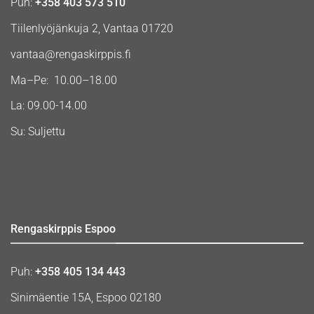
Puh:
+358 403 573 510
Tiilenlyöjänkuja 2, Vantaa 01720
vantaa@rengaskirppis.fi
Ma–Pe: 10.00–18.00
La: 09.00-14.00
Su: Suljettu
Rengaskirppis Espoo
Puh:
+358 405 134 443
Sinimäentie 15A, Espoo 02180