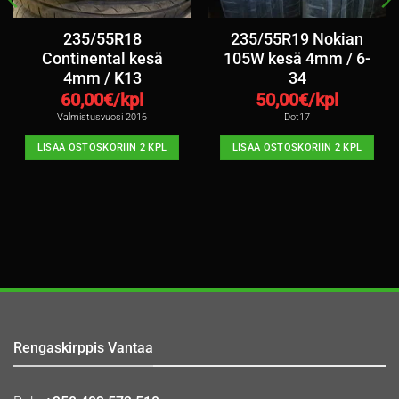
235/55R18
235/55R19 Nokian
Continental kesä
105W kesä 4mm / 6-
4mm / K13
34
60,00
€/kpl
50,00
€/kpl
Valmistusvuosi 2016
Dot17
LISÄÄ OSTOSKORIIN 2 KPL
LISÄÄ OSTOSKORIIN 2 KPL
Rengaskirppis Vantaa