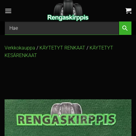
Skip
to
content
Verkkokauppa
/
KÄYTETYT RENKAAT
/
KÄYTETYT
KESÄRENKAAT