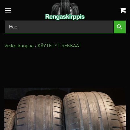
Skip
to
content
Verkkokauppa
/
KÄYTETYT RENKAAT