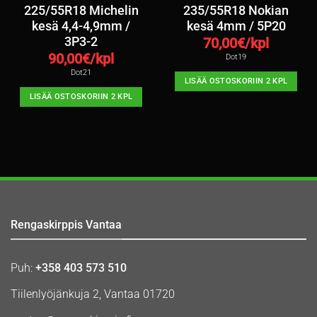
225/55R18 Michelin
235/55R18 Nokian
kesä 4,4-4,9mm /
kesä 4mm / 5P20
3P3-2
70,00
€/kpl
90,00
€/kpl
Dot19
Dot21
LISÄÄ OSTOSKORIIN 2 KPL
LISÄÄ OSTOSKORIIN 2 KPL
Rengaskirppis Vantaa
Puh:
+358 403 573 510
Tiilenlyöjänkuja 2, Vantaa 01720