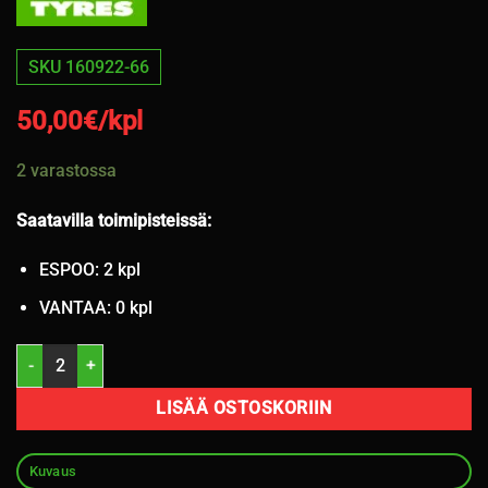
SKU 160922-66
50,00
€/kpl
2 varastossa
Saatavilla toimipisteissä:
ESPOO: 2 kpl
VANTAA: 0 kpl
235/55R19 Nokian 105W kesä 4mm / 6-34 määrä
LISÄÄ OSTOSKORIIN
Kuvaus