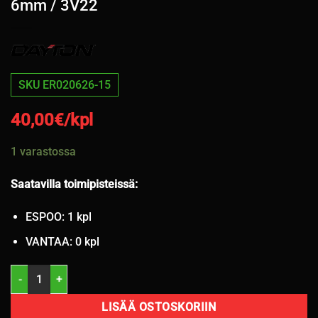
6mm / 3V22
SKU ER020626-15
40,00
€/kpl
1 varastossa
Saatavilla toimipisteissä:
ESPOO: 1 kpl
VANTAA: 0 kpl
175/65R14 Dayton Touring 2 82T kesä 6mm / 3V22 määrä
LISÄÄ OSTOSKORIIN