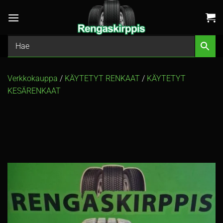
Skip
to
content
Verkkokauppa
/
KÄYTETYT RENKAAT
/
KÄYTETYT
KESÄRENKAAT