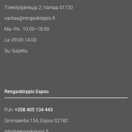
Tiilenlyöjänkuja 2, Vantaa 01720
vantaa@rengaskirppis.fi
Ma–Pe: 10.00–18.00
La: 09.00-14.00
Su: Suljettu
Rengaskirppis Espoo
Puh:
+358 405 134 443
Sinimäentie 15A, Espoo 02180
info@rengaskirppis.fi