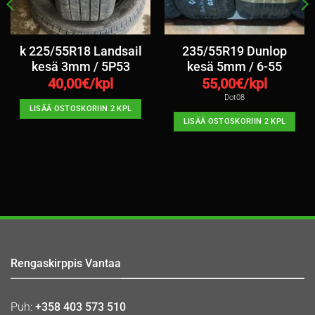
k 225/55R18 Landsail
235/55R19 Dunlop
kesä 3mm / 5P53
kesä 5mm / 6-55
40,00
€/kpl
55,00
€/kpl
Dot08
LISÄÄ OSTOSKORIIN 2 KPL
LISÄÄ OSTOSKORIIN 2 KPL
Rengaskirppis Vantaa
Puh:
+358 403 573 510