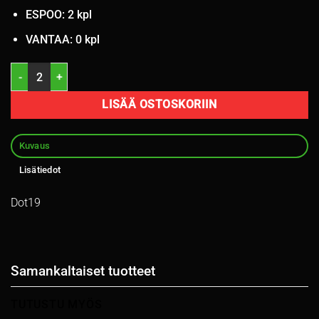
ESPOO: 2 kpl
VANTAA: 0 kpl
235/55R18 Nokian kesä 4mm / 5P20 määrä
LISÄÄ OSTOSKORIIN
Kuvaus
Lisätiedot
Dot19
Samankaltaiset tuotteet
TUTUSTU MYÖS