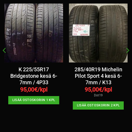
K 225/55R17
285/40R19 Michelin
Bridgestone kesä 6-
Pilot Sport 4 kesä 6-
7mm / 4P33
7mm / K13
95,00
€/kpl
95,00
€/kpl
Dot19
LISÄÄ OSTOSKORIIN 1 KPL
LISÄÄ OSTOSKORIIN 2 KPL