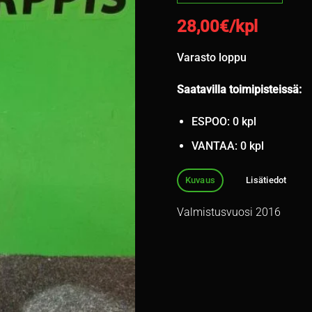
28,00
€/kpl
Varasto loppu
Saatavilla toimipisteissä:
ESPOO: 0 kpl
VANTAA: 0 kpl
Kuvaus
Lisätiedot
Valmistusvuosi 2016