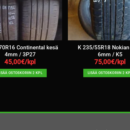
70R16 Continental kesä
K 235/55R18 Nokian
4mm / 3P27
6mm / K5
45,00
€/kpl
75,00
€/kpl
ISÄÄ OSTOSKORIIN 2 KPL
LISÄÄ OSTOSKORIIN 2 K