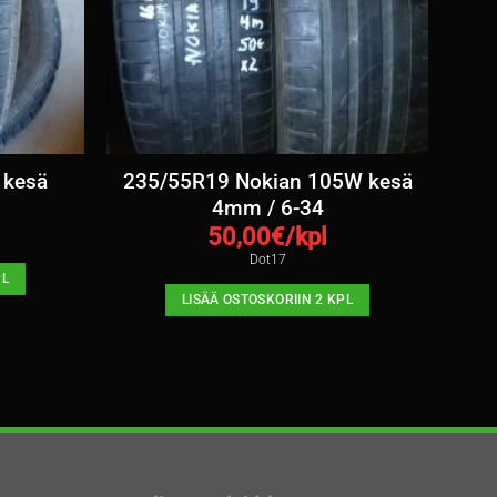
 kesä
235/55R19 Nokian 105W kesä
4mm / 6-34
50,00
€/kpl
Dot17
PL
LISÄÄ OSTOSKORIIN 2 KPL