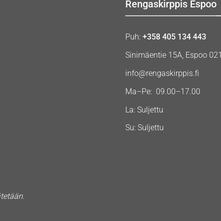
Rengaskirppis Espoo
Puh:
+358 405 134 443
Sinimäentie 15A, Espoo 02
info@rengaskirppis.fi
Ma–Pe: 09.00–17.00
La: Suljettu
Su: Suljettu
ätetään.