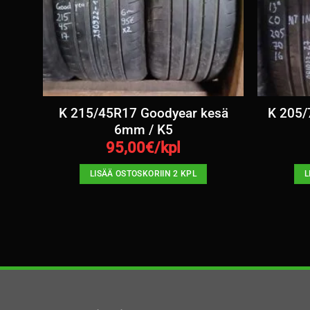
esä
K 215/45R17 Goodyear kesä
K 205/
6mm / K5
95,00
€/kpl
LISÄÄ OSTOSKORIIN 2 KPL
L