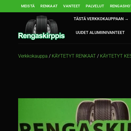
Skip
MEISTÄ
RENKAAT
VANTEET
PALVELUT
RENGASHOT
to
content
TÄSTÄ VERKKOKAUPPAAN →
UUDET ALUMIINIVANTEET
Verkkokauppa
/
KÄYTETYT RENKAAT
/
KÄYTETYT KE