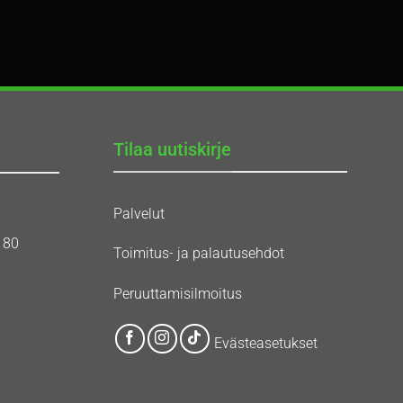
Tilaa uutiskirje
Palvelut
180
Toimitus- ja palautusehdot
Peruuttamisilmoitus
Evästeasetukset