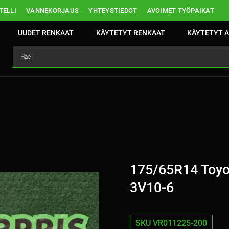
ELLI
VANNEKORJAUS
YHTEYSTIEDOT
AVOIMET TYÖPAIKAT
UUDET RENKAAT
KÄYTETYT RENKAAT
KÄYTETYT A
175/65R14 Toyo
3V10-6
SKU VR011225-200