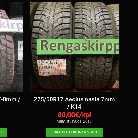
 7-8mm /
225/60R17 Aeolus nasta 7mm
/ K14
80,00
€/kpl
Valmistusvuosi 2015
PL
LISÄÄ OSTOSKORIIN 2 KPL