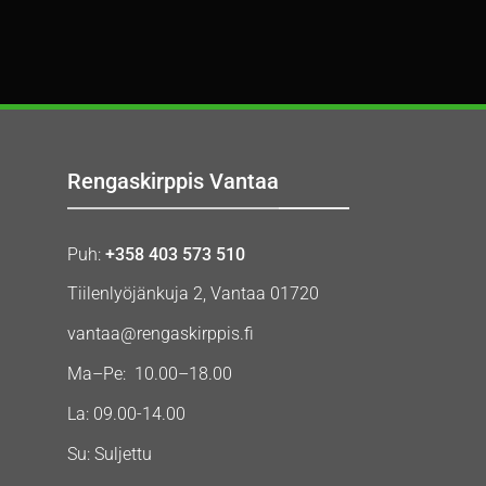
Rengaskirppis Vantaa
Puh:
+358 403 573 510
Tiilenlyöjänkuja 2, Vantaa 01720
vantaa@rengaskirppis.fi
Ma–Pe: 10.00–18.00
La: 09.00-14.00
Su: Suljettu