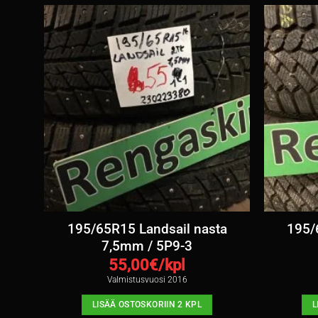
ta
195/65R15 Landsail nasta
195/
7,5mm / 5P9-3
55,00
€/kpl
Valmistusvuosi 2016
LISÄÄ OSTOSKORIIN 2 KPL
L