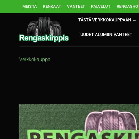
Skip
MEISTÄ
RENKAAT
VANTEET
PALVELUT
RENGASHOT
to
content
TÄSTÄ VERKKOKAUPPAAN →
UUDET ALUMIINIVANTEET
Verkkokauppa