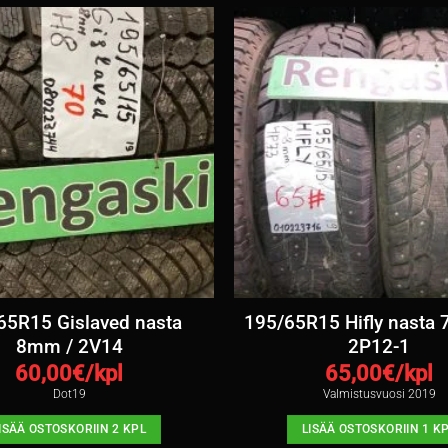
65R15 Gislaved nasta
195/65R15 Hifly nasta
8mm / 2V14
2P12-1
60,00
€/kpl
65,00
€/kpl
Dot19
Valmistusvuosi 2019
ISÄÄ OSTOSKORIIN 2 KPL
LISÄÄ OSTOSKORIIN 1 K