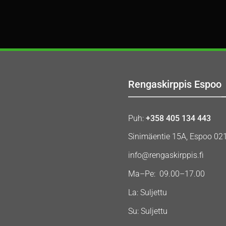
Rengaskirppis Espoo
Puh:
+358 405 134 443
Sinimäentie 15A, Espoo 02
info@rengaskirppis.fi
Ma–Pe: 09.00–17.00
La: Suljettu
Su: Suljettu