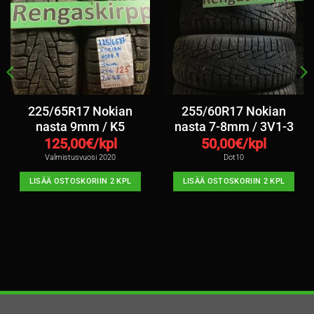
225/65R17 Nokian
255/60R17 Nokian
nasta 9mm / K5
nasta 7-8mm / 3V1-3
125,00
€/kpl
50,00
€/kpl
Valmistusvuosi 2020
Dot10
LISÄÄ OSTOSKORIIN 2 KPL
LISÄÄ OSTOSKORIIN 2 KPL