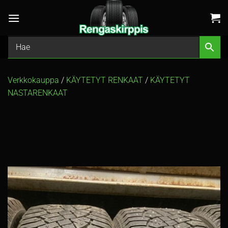
Skip
to
content
Verkkokauppa
/
KÄYTETYT RENKAAT
/
KÄYTETYT
NASTARENKAAT