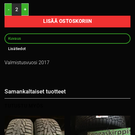
235/55R18 Continental nasta 4,8-5,3mm / K5 määrä
LISÄÄ OSTOSKORIIN
Kuvaus
Lisätiedot
Valmistusvuosi 2017
Samankaltaiset tuotteet
TUTUSTU MYÖS