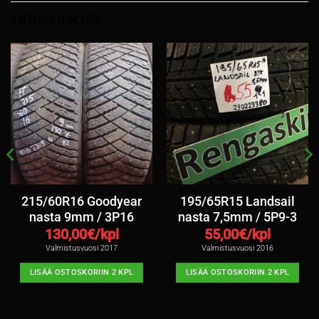
TUTUSTU MYÖS
215/60R16 Goodyear
195/65R15 Landsail
nasta 9mm / 3P16
nasta 7,5mm / 5P9-3
130,00
€/kpl
55,00
€/kpl
Valmistusvuosi 2017
Valmistusvuosi 2016
LISÄÄ OSTOSKORIIN 2 KPL
LISÄÄ OSTOSKORIIN 2 KPL