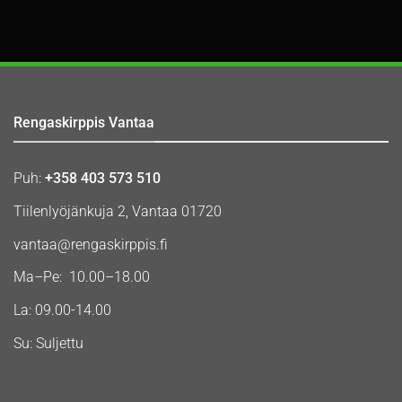
Rengaskirppis Vantaa
Puh:
+358 403 573 510
Tiilenlyöjänkuja 2, Vantaa 01720
vantaa@rengaskirppis.fi
Ma–Pe: 10.00–18.00
La: 09.00-14.00
Su: Suljettu