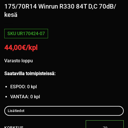
175/70R14 Winrun R330 84T D,C 70dB/
kesä
SKU UR170424-07
44,00
€/kpl
Varasto loppu
Saatavilla toimipisteissä:
ESPOO: 0 kpl
VANTAA: 0 kpl
Lisätiedot
KORKEUS