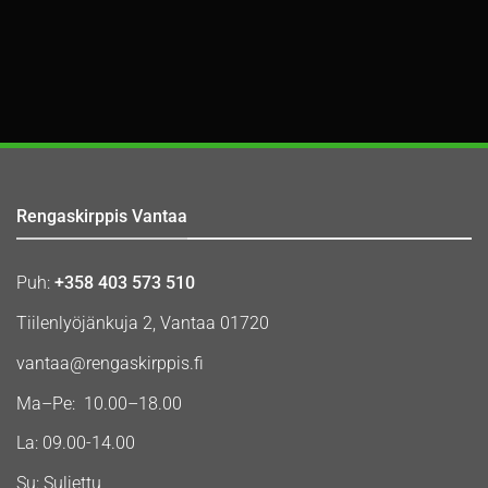
Rengaskirppis Vantaa
Puh:
+358 403 573 510
Tiilenlyöjänkuja 2, Vantaa 01720
vantaa@rengaskirppis.fi
Ma–Pe: 10.00–18.00
La: 09.00-14.00
Su: Suljettu