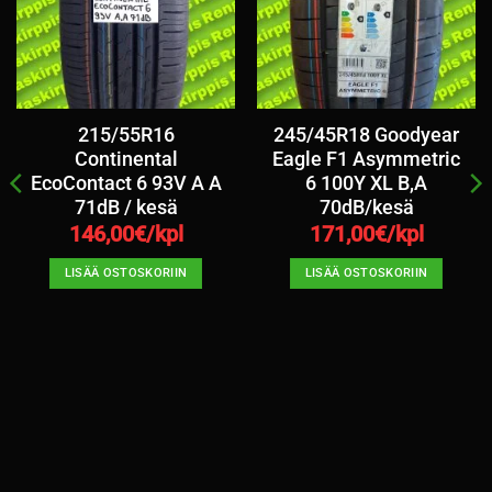
215/55R16
245/45R18 Goodyear
Continental
Eagle F1 Asymmetric
EcoContact 6 93V A A
6 100Y XL B,A
71dB / kesä
70dB/kesä
146,00
€/kpl
171,00
€/kpl
LISÄÄ OSTOSKORIIN
LISÄÄ OSTOSKORIIN