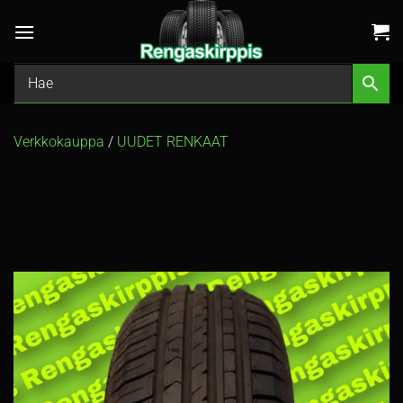
Skip
to
content
Verkkokauppa
/
UUDET RENKAAT