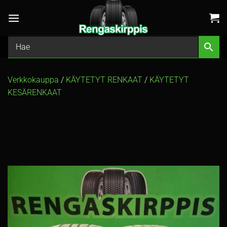
Skip
to
content
Verkkokauppa
/
KÄYTETYT RENKAAT
/
KÄYTETYT
KESÄRENKAAT