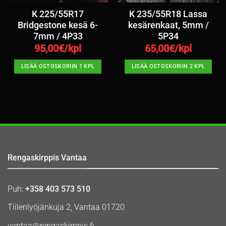
K 225/55R17
K 235/55R18 Lassa
Bridgestone kesä 6-
kesärenkaat, 5mm /
7mm / 4P33
5P34
95,00
€/kpl
65,00
€/kpl
LISÄÄ OSTOSKORIIN 1 KPL
LISÄÄ OSTOSKORIIN 2 KPL
Rengaskirppis Vantaa
Puh:
+358 403 573 510
Tiilenlyöjänkuja 2, Vantaa 01720
vantaa@rengaskirppis.fi