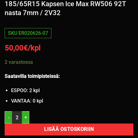
185/65R15 Kapsen Ice Max RW506 92T
nasta 7mm / 2V32
SKU ER020626-07
50,00
€/kpl
2 varastossa
Saatavilla toimipisteissä:
ESPOO: 2 kpl
VANTAA: 0 kpl
185/65R15 Kapsen Ice Max RW506 92T nasta 7mm / 2V32 määrä
LISÄÄ OSTOSKORIIN