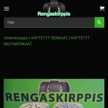
Skip
to
content
Verkkokauppa
/
KÄYTETYT RENKAAT
/
KÄYTETYT
NASTARENKAAT