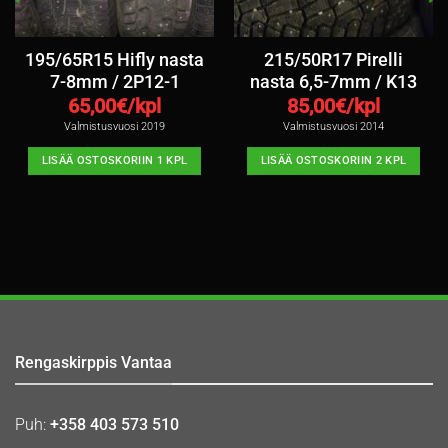
195/65R15 Hifly nasta
215/50R17 Pirelli
7-8mm / 2P12-1
nasta 6,5-7mm / K13
65,00
€/kpl
85,00
€/kpl
Valmistusvuosi 2019
Valmistusvuosi 2014
LISÄÄ OSTOSKORIIN 1 KPL
LISÄÄ OSTOSKORIIN 2 KPL
Rengaskirppis Vantaa
Puh:
+358 403 573 510