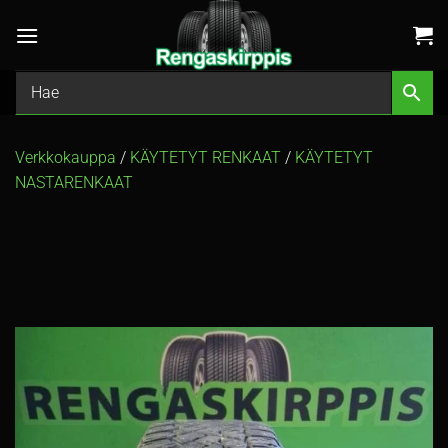
Skip
to
content
Verkkokauppa
/
KÄYTETYT RENKAAT
/
KÄYTETYT
NASTARENKAAT