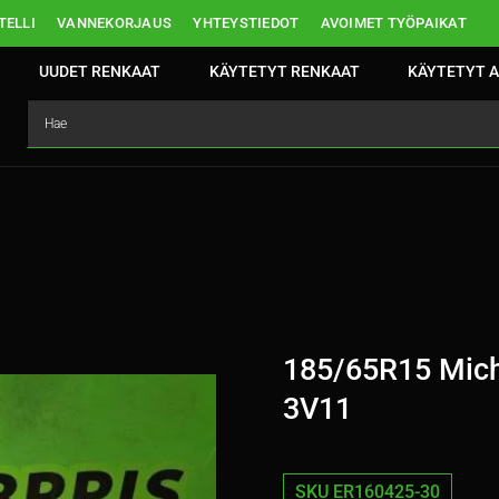
ELLI
VANNEKORJAUS
YHTEYSTIEDOT
AVOIMET TYÖPAIKAT
UUDET RENKAAT
KÄYTETYT RENKAAT
KÄYTETYT A
185/65R15 Mich
3V11
SKU ER160425-30