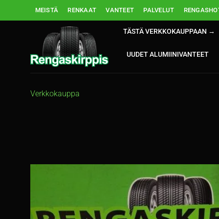
Skip
MEISTÄ
RENKAAT
VANTEET
PALVELUT
RENGASHOT
to
content
TÄSTÄ VERKKOKAUPPAAN →
UUDET ALUMIINIVANTEET
Verkkokauppa