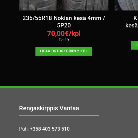
esä
235/55R18 Nokian kesä 4mm /
K
5P20
kesä
70,00
€/kpl
Dot19
L
LISÄÄ OSTOSKORIIN 2 KPL
Rengaskirppis Vantaa
Puh:
+358 403 573 510