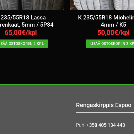
 235/55R18 Lassa
K 235/55R18 Micheli
renkaat, 5mm / 5P34
4mm / K5
65,00
€/kpl
50,00
€/kpl
ISÄÄ OSTOSKORIIN 2 KPL
LISÄÄ OSTOSKORIIN 2 K
Rengaskirppis Espoo
Puh:
+358 405 134 443