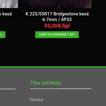
n kesä
K 225/55R17 Bridgestone kesä
6-7mm / 4P33
95,00
€/kpl
PL
LISÄÄ OSTOSKORIIN 1 KPL
Tilaa uutiskirje
Palvelut